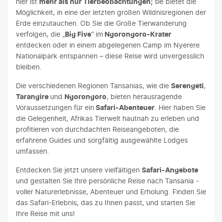
hier ist
mehr als nur Tierbeobachtungen;
sie bietet die
Möglichkeit, in eine der letzten großen Wildnisregionen der
Erde einzutauchen. Ob Sie die Große Tierwanderung
verfolgen, die „
Big Five
“ im
Ngorongoro-Krater
entdecken oder in einem abgelegenen Camp im Nyerere
Nationalpark entspannen – diese Reise wird unvergesslich
bleiben.
Die verschiedenen Regionen Tansanias, wie die
Serengeti
,
Tarangire
und
Ngorongoro
, bieten herausragende
Voraussetzungen für ein
Safari-Abenteuer
. Hier haben Sie
die Gelegenheit, Afrikas Tierwelt hautnah zu erleben und
profitieren von durchdachten Reiseangeboten, die
erfahrene Guides und sorgfältig ausgewählte Lodges
umfassen.
Entdecken Sie jetzt unsere vielfältigen
Safari-Angebote
und gestalten Sie Ihre persönliche Reise nach Tansania -
voller Naturerlebnisse, Abenteuer und Erholung. Finden Sie
das Safari-Erlebnis, das zu Ihnen passt, und starten Sie
Ihre Reise mit uns!