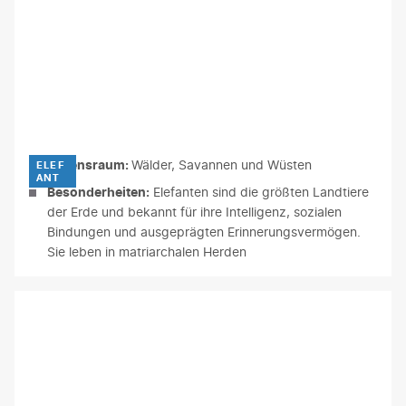
Lebensraum:
Wälder, Savannen und Wüsten
ELEF
ANT
Besonderheiten:
Elefanten sind die größten Landtiere
der Erde und bekannt für ihre Intelligenz, sozialen
Bindungen und ausgeprägten Erinnerungsvermögen.
Sie leben in matriarchalen Herden