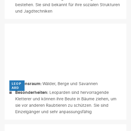
bestehen. Sie sind bekannt für ihre sozialen Strukturen
und Jagdtechniken
uenterguni - gty
Lebensraum:
Wälder, Berge und Savannen
LEOP
ARD
Besonderheiten:
Leoparden sind hervorragende
Kletterer und können ihre Beute in Bäume ziehen, um
sie vor anderen Raubtieren zu schützen. Sie sind
Einzelgänger und sehr anpassungsfähig