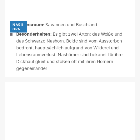
Byrdyak - gty
Lebensraum:
Savannen und Buschland
NASH
ORN
Besonderheiten:
Es gibt zwei Arten: das Weiße und
das Schwarze Nashorn. Beide sind vom Aussterben
bedroht, hauptsächlich aufgrund von Wilderei und
Lebensraumverlust. Nashörner sind bekannt für ihre
Dickhäutigkeit und stoßen oft mit ihren Hörnern
gegeneinander