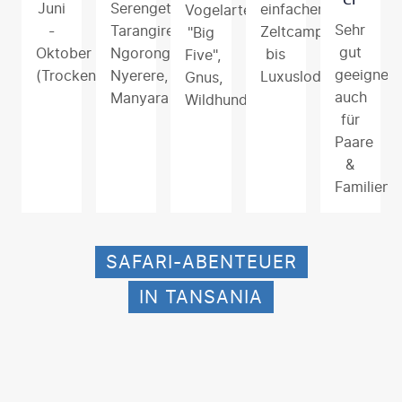
Juni
Serengeti,
einfachen
Vogelarten,
Sehr
-
Tarangire,
Zeltcamps
"Big
gut
Oktober
Ngorongoro,
bis
Five",
geeignet,
(Trockenzeit)
Nyerere,
Luxuslodges
Gnus,
auch
Manyara
Wildhunde
für
Paare
&
Familien
SAFARI-ABENTEUER
IN TANSANIA