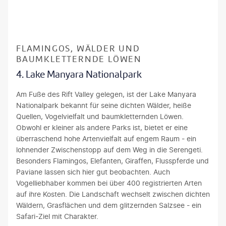
Kevin Craw-gty
FLAMINGOS, WÄLDER UND
BAUMKLETTERNDE LÖWEN
4. Lake Manyara Nationalpark
Am Fuße des Rift Valley gelegen, ist der Lake Manyara
Nationalpark bekannt für seine dichten Wälder, heiße
Quellen, Vogelvielfalt und baumkletternden Löwen.
Obwohl er kleiner als andere Parks ist, bietet er eine
überraschend hohe Artenvielfalt auf engem Raum - ein
lohnender Zwischenstopp auf dem Weg in die Serengeti.
Besonders Flamingos, Elefanten, Giraffen, Flusspferde und
Paviane lassen sich hier gut beobachten. Auch
Vogelliebhaber kommen bei über 400 registrierten Arten
auf ihre Kosten. Die Landschaft wechselt zwischen dichten
Wäldern, Grasflächen und dem glitzernden Salzsee - ein
Safari-Ziel mit Charakter.