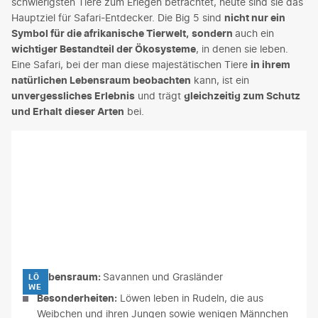
schwierigsten Tiere zum Erlegen betrachtet, heute sind sie das
Hauptziel für Safari-Entdecker. Die Big 5 sind
nicht nur ein
Symbol für die afrikanische Tierwelt,
sondern
auch ein
wichtiger Bestandteil der Ökosysteme
, in denen sie leben.
Eine Safari, bei der man diese majestätischen Tiere
in ihrem
natürlichen Lebensraum beobachten
kann, ist ein
unvergessliches Erlebnis
und trägt
gleichzeitig zum Schutz
und Erhalt
dieser Arten
bei.
SeymsBrugger
Lebensraum:
Savannen und Grasländer
LÖ
WE
Besonderheiten:
Löwen leben in Rudeln, die aus
Weibchen und ihren Jungen sowie wenigen Männchen