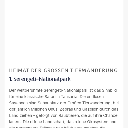
©Rocket k-gty
HEIMAT DER GROSSEN TIERWANDERUNG
1. Serengeti-Nationalpark
Der weltberühmte Serengeti-Nationalpark ist das Sinnbild
für eine klassische Safari in Tansania. Die endlosen
Savannen sind Schauplatz der Großen Tierwanderung, bei
der jährlich Millionen Gnus, Zebras und Gazellen durch das
Land ziehen - gefolgt von Raubtieren, die auf ihre Chance
lauern. Die offene Landschaft, das reiche Ökosystem und
die permanente Präsenz von Wildtieren machen die