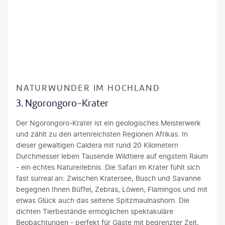
Wirestock-gty
NATURWUNDER IM HOCHLAND
3. Ngorongoro-Krater
Der Ngorongoro-Krater ist ein geologisches Meisterwerk
und zählt zu den artenreichsten Regionen Afrikas. In
dieser gewaltigen Caldera mit rund 20 Kilometern
Durchmesser leben Tausende Wildtiere auf engstem Raum
- ein echtes Naturerlebnis. Die Safari im Krater fühlt sich
fast surreal an: Zwischen Kratersee, Busch und Savanne
begegnen Ihnen Büffel, Zebras, Löwen, Flamingos und mit
etwas Glück auch das seltene Spitzmaulnashorn. Die
dichten Tierbestände ermöglichen spektakuläre
Beobachtungen - perfekt für Gäste mit begrenzter Zeit,