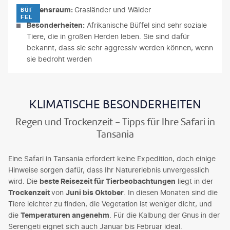
artin Ngugi-gty
Lebensraum:
Grasländer und Wälder
BÜF
FEL
Besonderheiten:
Afrikanische Büffel sind sehr soziale
Tiere, die in großen Herden leben. Sie sind dafür
bekannt, dass sie sehr aggressiv werden können, wenn
sie bedroht werden
KLIMATISCHE BESONDERHEITEN
Regen und Trockenzeit - Tipps für Ihre Safari in
Tansania
Eine Safari in Tansania erfordert keine Expedition, doch einige
Hinweise sorgen dafür, dass Ihr Naturerlebnis unvergesslich
wird. Die
beste Reisezeit für Tierbeobachtungen
liegt in der
Trockenzeit
von
Juni bis Oktober
. In diesen Monaten sind die
Tiere leichter zu finden, die Vegetation ist weniger dicht, und
die
Temperaturen angenehm
. Für die Kalbung der Gnus in der
Serengeti eignet sich auch Januar bis Februar ideal.