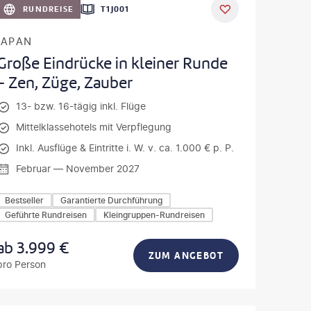
RUNDREISE
T1J001
JAPAN
Große Eindrücke in kleiner Runde
- Zen, Züge, Zauber
13- bzw. 16-tägig inkl. Flüge
Mittelklassehotels mit Verpflegung
Inkl. Ausflüge & Eintritte i. W. v. ca. 1.000 € p. P.
Februar — November 2027
Bestseller
Garantierte Durchführung
Geführte Rundreisen
Kleingruppen-Rundreisen
ab
3.999
€
ZUM ANGEBOT
pro Person