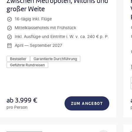
Zwischen Metropolen, Wildnis und
großer Weite
16-tägig inkl. Flüge
Mittelklassehotels mit Frühstück
Inkl. Ausflüge und Eintritte i. W. v. ca. 240 € p. P.
April — September 2027
Bestseller
Garantierte Durchführung
Geführte Rundreisen
ab
3.999
€
ZUM ANGEBOT
pro Person
obodeniuk - gty
©
SeanPavonePh