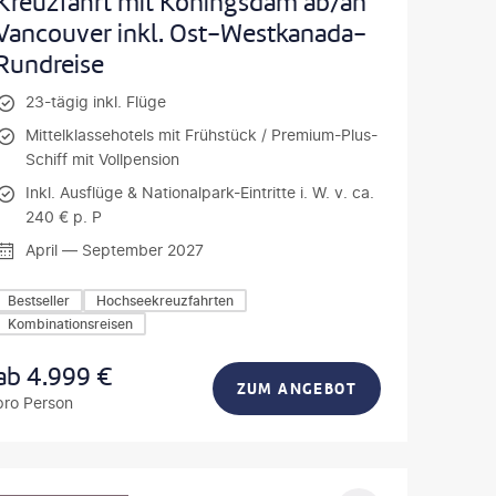
Kreuzfahrt mit Koningsdam ab/an
Vancouver inkl. Ost-Westkanada-
Rundreise
23-tägig inkl. Flüge
Mittelklassehotels mit Frühstück / Premium-Plus-
Schiff mit Vollpension
Inkl. Ausflüge & Nationalpark-Eintritte i. W. v. ca.
240 € p. P
April — September 2027
Bestseller
Hochseekreuzfahrten
Kombinationsreisen
ab
4.999
€
ZUM ANGEBOT
pro Person
oto-gty