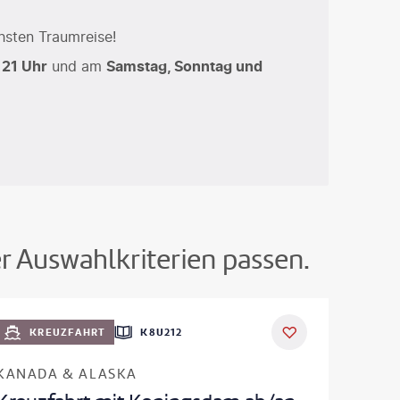
hsten Traumreise!
 21 Uhr
und am
Samstag, Sonntag und
er Auswahlkriterien passen.
KREUZFAHRT
K8U212
KANADA & ALASKA