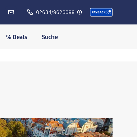
02634/9626099
% Deals
Suche