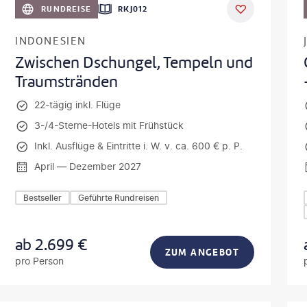
RUNDREISE
RKJ012
INDONESIEN
Zwischen Dschungel, Tempeln und
Traumstränden
22-tägig inkl. Flüge
3-/4-Sterne-Hotels mit Frühstück
Inkl. Ausflüge & Eintritte i. W. v. ca. 600 € p. P.
April — Dezember 2027
Bestseller
Geführte Rundreisen
ab
2.699
€
ZUM ANGEBOT
pro Person