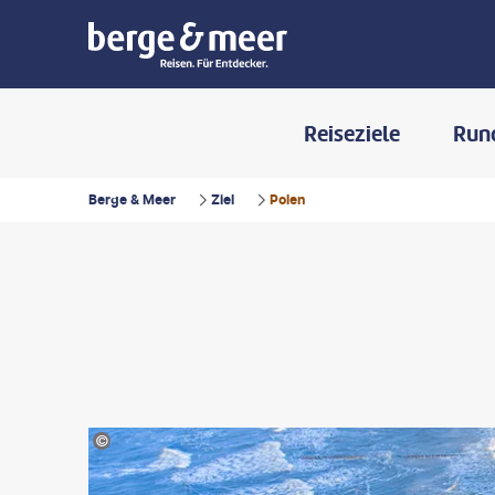
Reiseziele
Run
Berge & Meer
Ziel
Polen
©Grzegorz Majchrzak - gty