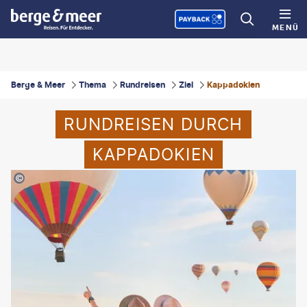
MENÜ
Berge & Meer
Thema
Rundreisen
Ziel
Kappadokien
RUNDREISEN DURCH
KAPPADOKIEN
hei Khaletski - gty