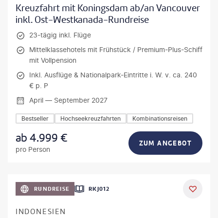
Kreuzfahrt mit Koningsdam ab/an Vancouver
inkl. Ost-Westkanada-Rundreise
23-tägig inkl. Flüge
Mittelklassehotels mit Frühstück / Premium-Plus-Schiff
mit Vollpension
Inkl. Ausflüge & Nationalpark-Eintritte i. W. v. ca. 240
€ p. P
April — September 2027
Bestseller
Hochseekreuzfahrten
Kombinationsreisen
ab
4.999
€
ZUM ANGEBOT
pro Person
h_Slobodeniuk - gty
RUNDREISE
RKJ012
INDONESIEN