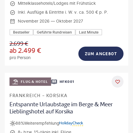
Mittelklassehotels/Lodges mit Frühstück
Inkl. Ausflüge & Eintritte i. W. v. ca. 500 € p. P.
November 2026 — Oktober 2027
Bestseller
Geführte Rundreisen
Last Minute
2.699
€
ab
2.499
€
ZUM ANGEBOT
pro Person
Mateusz Tondel
FLUG & HOTEL
HFK001
DEAL
FRANKREICH - KORSIKA
Entspannte Urlaubstage im Berge & Meer
Lieblingshotel auf Korsika
88%
Weiterempfehlung
8- bzw. 15-tägig inkl. Flüge