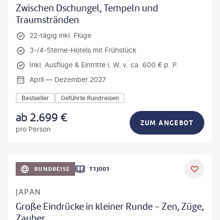
Zwischen Dschungel, Tempeln und
Traumstränden
22-tägig inkl. Flüge
3-/4-Sterne-Hotels mit Frühstück
Inkl. Ausflüge & Eintritte i. W. v. ca. 600 € p. P.
April — Dezember 2027
Bestseller
Geführte Rundreisen
ab
2.699
€
ZUM ANGEBOT
pro Person
anPavonePhoto-gty
RUNDREISE
T1J001
JAPAN
Große Eindrücke in kleiner Runde - Zen, Züge,
Zauber