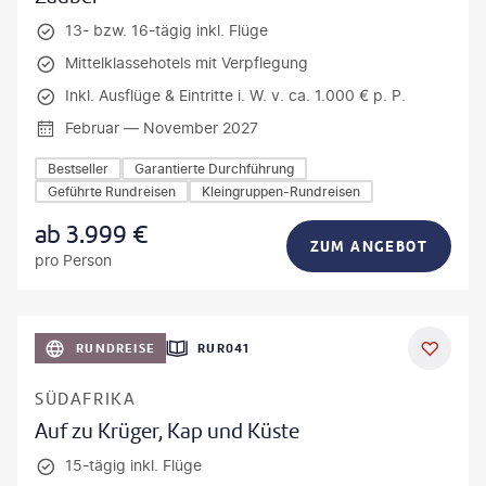
13- bzw. 16-tägig inkl. Flüge
Mittelklassehotels mit Verpflegung
Inkl. Ausflüge & Eintritte i. W. v. ca. 1.000 € p. P.
Februar — November 2027
Bestseller
Garantierte Durchführung
Geführte Rundreisen
Kleingruppen-Rundreisen
ab
3.999
€
ZUM ANGEBOT
pro Person
bio lamanna - gty
RUNDREISE
RUR041
DEAL
SÜDAFRIKA
Auf zu Krüger, Kap und Küste
15-tägig inkl. Flüge