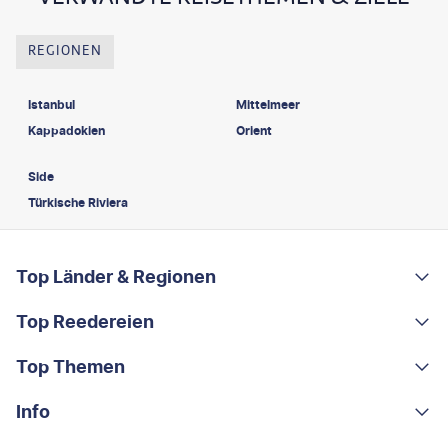
REGIONEN
Istanbul
Mittelmeer
Kappadokien
Orient
Side
Türkische Riviera
FOOTER
Footer navigation
Top Länder & Regionen
Top Reedereien
Portugal
Albanien
Top Themen
AIDA
Griechenland
MSC Cruises
Info
Rundreisen
Costa Rica