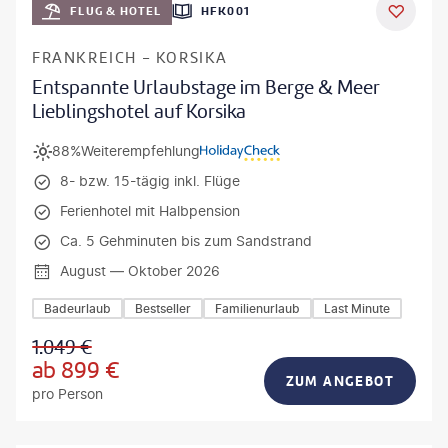
FLUG & HOTEL
HFK001
DEAL
FRANKREICH - KORSIKA
Entspannte Urlaubstage im Berge & Meer
Lieblingshotel auf Korsika
88%
Weiterempfehlung
8- bzw. 15-tägig inkl. Flüge
Ferienhotel mit Halbpension
Ca. 5 Gehminuten bis zum Sandstrand
August — Oktober 2026
Badeurlaub
Bestseller
Familienurlaub
Last Minute
1.049
€
ab
899
€
ZUM ANGEBOT
pro Person