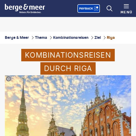
MENÜ
Berge & Meer
Thema
Kombinationsreisen
Ziel
Riga
KOMBINATIONSREISEN
DURCH RIGA
©Xantana - gty