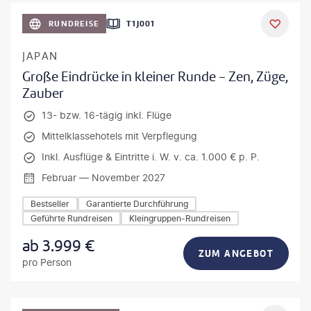
anPavonePhoto-gty
RUNDREISE
T1J001
JAPAN
Große Eindrücke in kleiner Runde - Zen, Züge,
Zauber
13- bzw. 16-tägig inkl. Flüge
Mittelklassehotels mit Verpflegung
Inkl. Ausflüge & Eintritte i. W. v. ca. 1.000 € p. P.
Februar — November 2027
Bestseller
Garantierte Durchführung
Geführte Rundreisen
Kleingruppen-Rundreisen
ab
3.999
€
ZUM ANGEBOT
pro Person
Mateusz Tondel