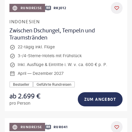
h_Slobodeniuk - gty
RUNDREISE
RKJ012
INDONESIEN
Zwischen Dschungel, Tempeln und
Traumstränden
22-tägig inkl. Flüge
3-/4-Sterne-Hotels mit Frühstück
Inkl. Ausflüge & Eintritte i. W. v. ca. 600 € p. P.
April — Dezember 2027
Bestseller
Geführte Rundreisen
ab
2.699
€
ZUM ANGEBOT
pro Person
bio lamanna - gty
RUNDREISE
RUR041
DEAL