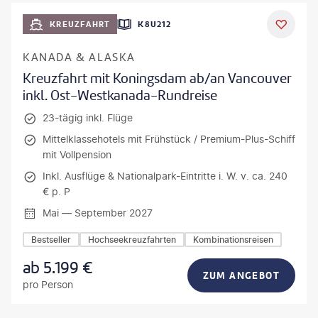
KREUZFAHRT
K8U212
KANADA & ALASKA
Kreuzfahrt mit Koningsdam ab/an Vancouver
inkl. Ost-Westkanada-Rundreise
23-tägig inkl. Flüge
Mittelklassehotels mit Frühstück / Premium-Plus-Schiff
mit Vollpension
Inkl. Ausflüge & Nationalpark-Eintritte i. W. v. ca. 240
€ p. P
Mai — September 2027
Bestseller
Hochseekreuzfahrten
Kombinationsreisen
ab
5.199
€
ZUM ANGEBOT
pro Person