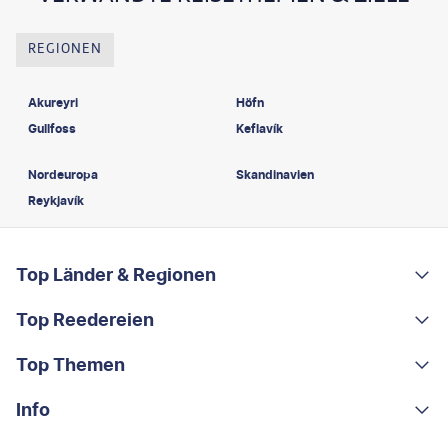
REGIONEN
Akureyri
Höfn
Gullfoss
Keflavík
Nordeuropa
Skandinavien
Reykjavík
FOOTER
Footer navigation
Top Länder & Regionen
Top Reedereien
Portugal
Albanien
Top Themen
AIDA
Griechenland
MSC Cruises
Info
Rundreisen
Costa Rica
Costa Kreuzfahrten