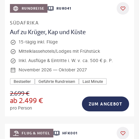
bio lamanna - gty
RUNDREISE
RUR041
DEAL
SÜDAFRIKA
Auf zu Krüger, Kap und Küste
15-tägig inkl. Flüge
Mittelklassehotels/Lodges mit Frühstück
Inkl. Ausflüge & Eintritte i. W. v. ca. 500 € p. P.
November 2026 — Oktober 2027
Bestseller
Geführte Rundreisen
Last Minute
2.699
€
ab
2.499
€
ZUM ANGEBOT
pro Person
Mateusz Tondel
FLUG & HOTEL
HFK001
DEAL