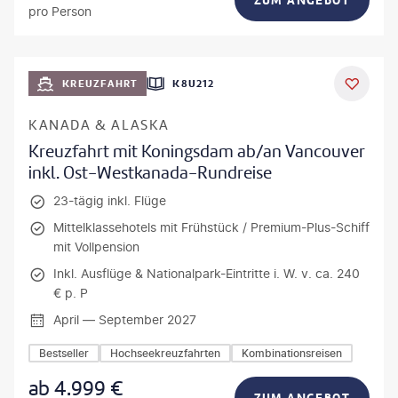
ZUM ANGEBOT
pro Person
KREUZFAHRT
K8U212
KANADA & ALASKA
Kreuzfahrt mit Koningsdam ab/an Vancouver
inkl. Ost-Westkanada-Rundreise
23-tägig inkl. Flüge
Mittelklassehotels mit Frühstück / Premium-Plus-Schiff
mit Vollpension
Inkl. Ausflüge & Nationalpark-Eintritte i. W. v. ca. 240
€ p. P
April — September 2027
Bestseller
Hochseekreuzfahrten
Kombinationsreisen
ab
4.999
€