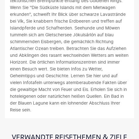
tektonischen Brennpunkte entlang des Goldenen Rings.
Wenn Sie ''Die Südküste Islands mit dem Mietwagen
erkunden'', schweift Ihr Blick über schwarze Lavastrände
bei Vík, Sie knabbern frische Erdbeeren und treffen auf
Islandpferde und Schafherden. Seehunde und Möwen
tummeln sich am Gletschersee Jökulsárlón auf blau
schimmernden Eisbergen, die gemächlich Richtung
Atlantischer Ozean treiben. Betrachten Sie das Aufziehen
und Abklingen des rasant wechselnden Wetters am weiten
Horizont. Die örtlichen Informationszentren sind immer
einen Besuch wert. Sie bieten Infos zu Wetter,
Geheimtipps und Geschichte. Lernen Sie hier und auf
vielen Infotafeln unterwegs atemberaubende Fakten über
die gewaltige Macht von Feuer und Eis. Erholen Sie sich in
hoteleigenen oder natürlichen heißen Quellen. Ein Bad in
der Blauen Lagune kann ein lohnender Abschluss Ihrer
Reise sein.
VERWANDTE REISETHEMEN & ZIELE