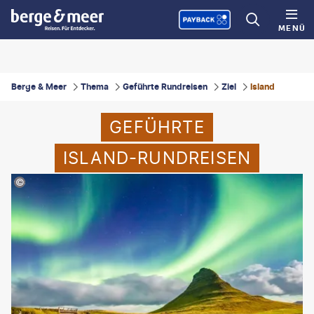
MENÜ
Berge & Meer
Thema
Geführte Rundreisen
Ziel
Island
GEFÜHRTE
ISLAND-RUNDREISEN
imonSkafar-gty