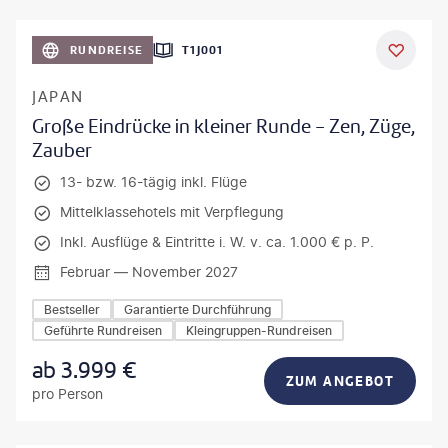
anPavonePhoto-gty
RUNDREISE
T1J001
JAPAN
Große Eindrücke in kleiner Runde - Zen, Züge,
Zauber
13- bzw. 16-tägig inkl. Flüge
Mittelklassehotels mit Verpflegung
Inkl. Ausflüge & Eintritte i. W. v. ca. 1.000 € p. P.
Februar — November 2027
Bestseller
Garantierte Durchführung
Geführte Rundreisen
Kleingruppen-Rundreisen
ab
3.999
€
ZUM ANGEBOT
pro Person