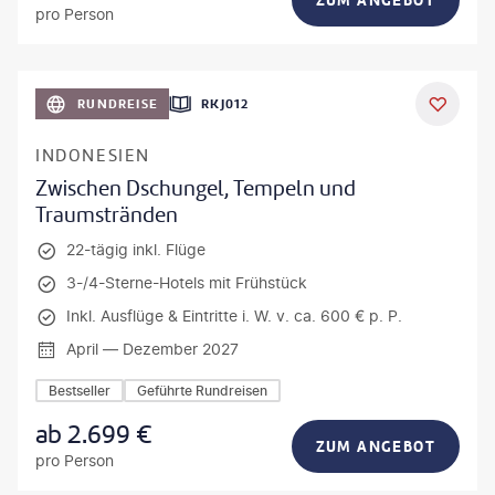
ZUM ANGEBOT
pro Person
h_Slobodeniuk - gty
RUNDREISE
RKJ012
INDONESIEN
Zwischen Dschungel, Tempeln und
Traumstränden
22-tägig inkl. Flüge
3-/4-Sterne-Hotels mit Frühstück
Inkl. Ausflüge & Eintritte i. W. v. ca. 600 € p. P.
April — Dezember 2027
Bestseller
Geführte Rundreisen
ab
2.699
€
ZUM ANGEBOT
pro Person