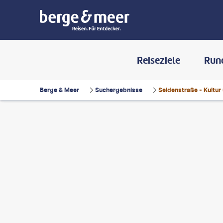
Reiseziele
Run
Berge & Meer
Suchergebnisse
Seidenstraße - Kultur 
enny - gty
©
Mlenny - gty