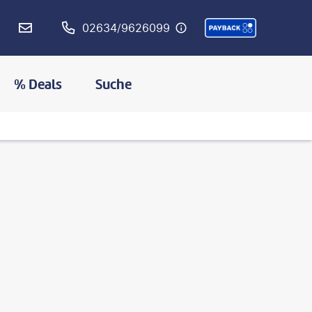
02634/9626099
% Deals
Suche
©
Diy13 - gty