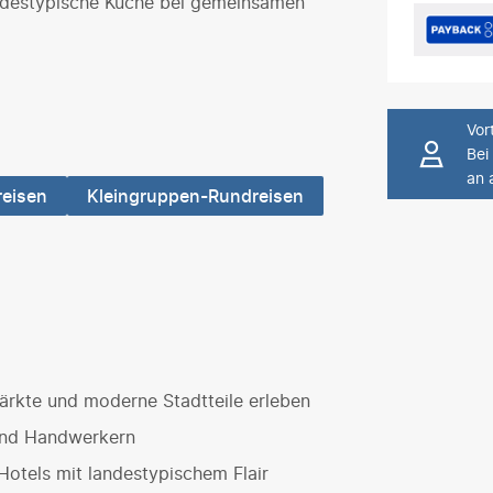
andestypische Küche bei gemeinsamen
Vort
Bei
an 
reisen
Kleingruppen-Rundreisen
ärkte und moderne Stadtteile erleben
und Handwerkern
otels mit landestypischem Flair