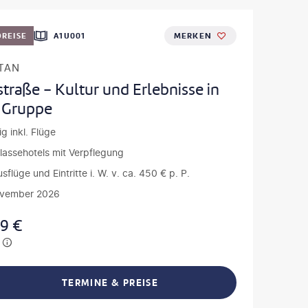
REISE
A1U001
MERKEN
TAN
traße - Kultur und Erlebnisse in
r Gruppe
g inkl. Flüge
klassehotels mit Verpflegung
usflüge und Eintritte i. W. v. ca. 450 € p. P.
ovember 2026
99
€
TERMINE & PREISE
L TEILEN