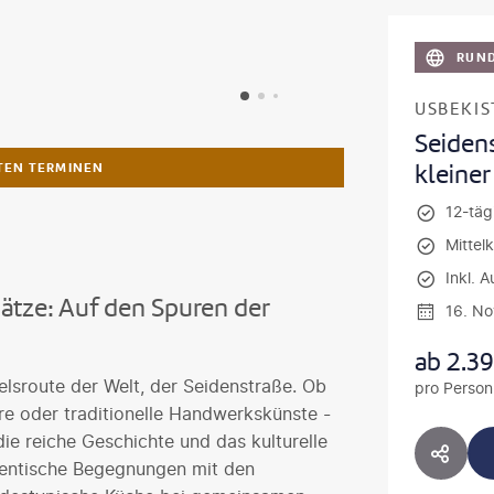
RUND
USBEKIS
Seidens
kleine
LTEN TERMINEN
12-tägi
Mittel
Inkl. A
ätze: Auf den Spuren der
16. N
ab
2.3
elsroute der Welt, der Seidenstraße. Ob
pro Person
e oder traditionelle Handwerkskünste -
 die reiche Geschichte und das kulturelle
HOTE
hentische Begegnungen mit den