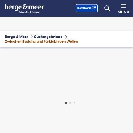
MENÜ
Berge & Meer
Suchergebnisse
Zwischen Buddha und türkisblauen Wellen
©
Givaga
©
Tero Vesalainen - gty
©
republica-gty