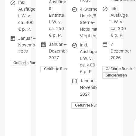
Ausflüge
Inkl.
&
Inkl.
Ausflüge
4-Sterne-
Eintritte
Ausflüge
i. W. v.
Hotels/5-
i. W. v.
i. W. v.
ca. 400
Sterne-
ca. 250
ca. 300
€ p. P.
Hotel mit
€ p. P.
€ p. P.
Verpflegung
Januar —
Januar —
7.
November
Inkl.
Dezember
Dezember
2027
Ausflüge
2027
2026
i. W. v.
Geführte Rundreisen
ca. 400
Geführte Rundreisen
Geführte Rundrei
€ p. P.
Singlereisen
Januar —
November
2027
Geführte Rundreisen
Z
Z
Z
U
U
U
M
M
M
A
A
A
N
N
N