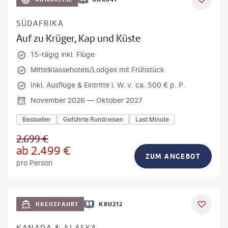
DEAL
SÜDAFRIKA
Auf zu Krüger, Kap und Küste
15-tägig inkl. Flüge
Mittelklassehotels/Lodges mit Frühstück
Inkl. Ausflüge & Eintritte i. W. v. ca. 500 € p. P.
November 2026 — Oktober 2027
Bestseller
Geführte Rundreisen
Last Minute
2.699
€
ab
2.499
€
ZUM ANGEBOT
pro Person
KREUZFAHRT
K8U212