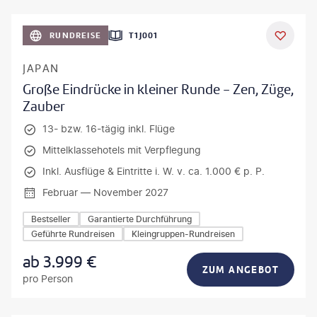
anPavonePhoto-gty
RUNDREISE
T1J001
JAPAN
Große Eindrücke in kleiner Runde - Zen, Züge,
Zauber
13- bzw. 16-tägig inkl. Flüge
Mittelklassehotels mit Verpflegung
Inkl. Ausflüge & Eintritte i. W. v. ca. 1.000 € p. P.
Februar — November 2027
Bestseller
Garantierte Durchführung
Geführte Rundreisen
Kleingruppen-Rundreisen
ab
3.999
€
ZUM ANGEBOT
pro Person