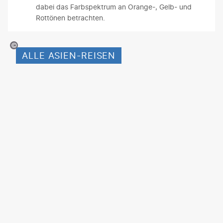
dabei das Farbspektrum an Orange-, Gelb- und
Rottönen betrachten.
_Slobodeniuk - gty
ALLE ASIEN-REISEN