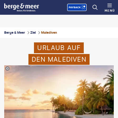
MENÜ
Berge & Meer
Ziel
Malediven
URLAUB AUF
DEN MALEDIVEN
SHansche-gty