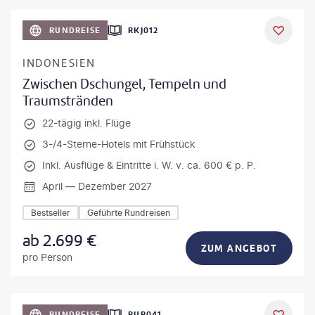
h_Slobodeniuk - gty
RUNDREISE
RKJ012
INDONESIEN
Zwischen Dschungel, Tempeln und
Traumstränden
22-tägig inkl. Flüge
3-/4-Sterne-Hotels mit Frühstück
Inkl. Ausflüge & Eintritte i. W. v. ca. 600 € p. P.
April — Dezember 2027
Bestseller
Geführte Rundreisen
ab
2.699
€
ZUM ANGEBOT
pro Person
bio lamanna - gty
RUNDREISE
RUR041