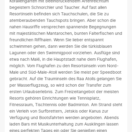
Korallengärten mit beeindruckendem Artenreichtum
begeistern Schnorchler und Taucher. Auf fast allen
Resortinseln befinden sich Tauchschulen, die Sie zu
atemberaubenden Tauchspots bringen. Aber schon die
nahen Hausriffe versprechen spannende Begegnungen
mit majestätischen Mantarochen, bunten Falterfischen und
freundlichen Riffhaien. Wenn Sie lieber entspannt
schwimmen gehen, dann werden Sie die türkisblauen
Lagunen oder den Swimmigpool vorziehen. Ausflüge sind
etwa nach Malé, in die Hauptstadt nahe dem Flughafen,
möglich. Vom Flughafen zu den Resortsinseln vom Nord-
Male und Süd-Male-Atoll werden Sie meist per Speedboot
gebracht. Auf die Trauminseln des Raa Atolls gelangen Sie
per Wasserflugzeug, so wird schon der Transfer zum
ersten Urlaubserlebnis. Zum Freizeitangebot der meisten
Resorts gehören Einrichtungen wie Tennisplatz,
Fitnessraum, Tischtennis oder Badminton. Am Strand steht
ein Verleih von Surfbrettern, Jetskis oder Kanus zur
Verfügung und Bootsfahrten werden angeboten. Abends
laden Bars mit Musikunterhaltung zum Ausklingen lassen
eines perfekten Tages ein oder Sie genießen einen