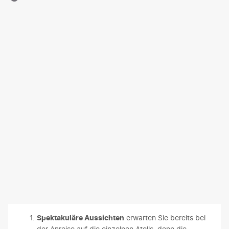
Spektakuläre Aussichten
erwarten Sie bereits bei
der Anreise auf die einzelnen Atolls, denn die