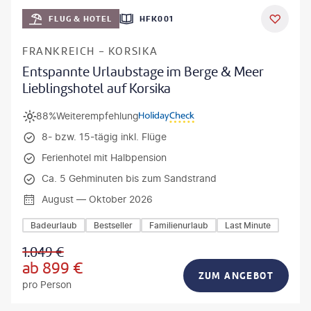
Mateusz Tondel
FLUG & HOTEL
HFK001
DEAL
FRANKREICH - KORSIKA
Entspannte Urlaubstage im Berge & Meer
Lieblingshotel auf Korsika
88%
Weiterempfehlung
8- bzw. 15-tägig inkl. Flüge
Ferienhotel mit Halbpension
Ca. 5 Gehminuten bis zum Sandstrand
August — Oktober 2026
Badeurlaub
Bestseller
Familienurlaub
Last Minute
1.049
€
ab
899
€
ZUM ANGEBOT
pro Person