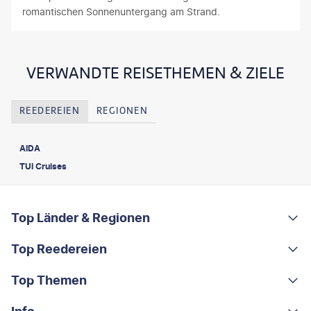
romantischen Sonnenuntergang am Strand.
VERWANDTE REISETHEMEN & ZIELE
REEDEREIEN
REGIONEN
AIDA
TUI Cruises
FOOTER
Footer navigation
Top Länder & Regionen
Top Reedereien
Portugal
Albanien
Top Themen
AIDA
Griechenland
MSC Cruises