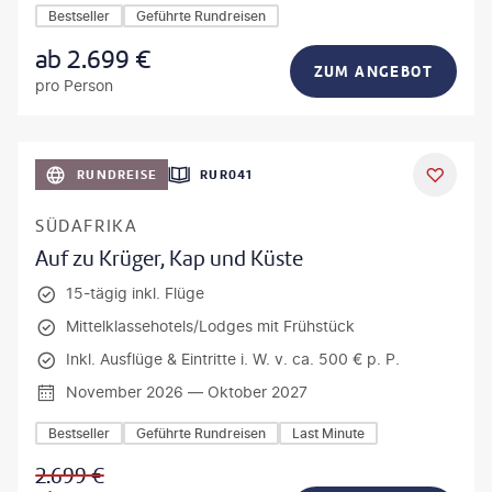
Bestseller
Geführte Rundreisen
ab
2.699
€
ZUM ANGEBOT
pro Person
bio lamanna - gty
RUNDREISE
RUR041
DEAL
SÜDAFRIKA
Auf zu Krüger, Kap und Küste
15-tägig inkl. Flüge
Mittelklassehotels/Lodges mit Frühstück
Inkl. Ausflüge & Eintritte i. W. v. ca. 500 € p. P.
November 2026 — Oktober 2027
Bestseller
Geführte Rundreisen
Last Minute
2.699
€