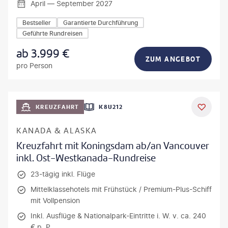
April — September 2027
Bestseller
Garantierte Durchführung
Geführte Rundreisen
ab
3.999
€
ZUM ANGEBOT
pro Person
KREUZFAHRT
K8U212
KANADA & ALASKA
Kreuzfahrt mit Koningsdam ab/an Vancouver
inkl. Ost-Westkanada-Rundreise
23-tägig inkl. Flüge
Mittelklassehotels mit Frühstück / Premium-Plus-Schiff
mit Vollpension
Inkl. Ausflüge & Nationalpark-Eintritte i. W. v. ca. 240
€ p. P