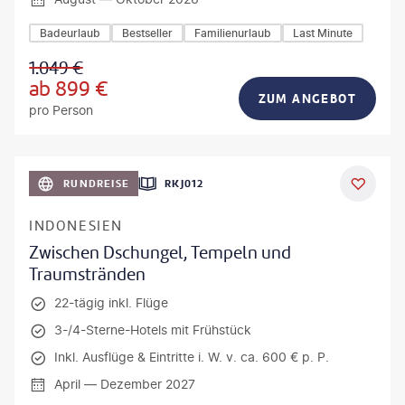
Badeurlaub
Bestseller
Familienurlaub
Last Minute
1.049
€
ab
899
€
ZUM ANGEBOT
pro Person
h_Slobodeniuk - gty
RUNDREISE
RKJ012
INDONESIEN
Zwischen Dschungel, Tempeln und
Traumstränden
22-tägig inkl. Flüge
3-/4-Sterne-Hotels mit Frühstück
Inkl. Ausflüge & Eintritte i. W. v. ca. 600 € p. P.
April — Dezember 2027