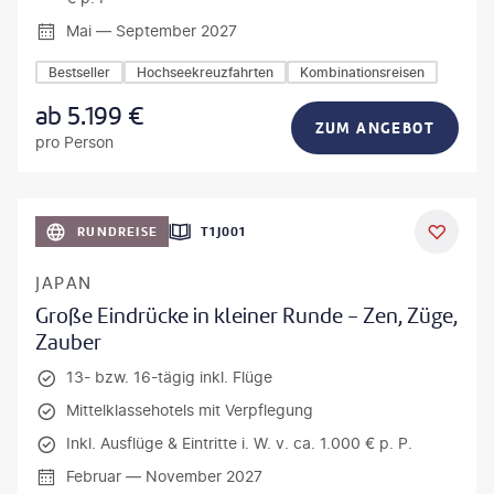
Mai — September 2027
Bestseller
Hochseekreuzfahrten
Kombinationsreisen
ab
5.199
€
ZUM ANGEBOT
pro Person
anPavonePhoto-gty
RUNDREISE
T1J001
JAPAN
Große Eindrücke in kleiner Runde - Zen, Züge,
Zauber
13- bzw. 16-tägig inkl. Flüge
Mittelklassehotels mit Verpflegung
Inkl. Ausflüge & Eintritte i. W. v. ca. 1.000 € p. P.
Februar — November 2027