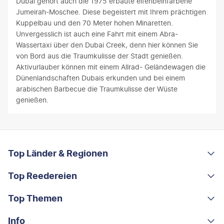
Dubai gehört auch die 1975 erbaute elfenbeinfarbene
Jumeirah-Moschee. Diese begeistert mit Ihrem prächtigen
Kuppelbau und den 70 Meter hohen Minaretten.
Unvergesslich ist auch eine Fahrt mit einem Abra-
Wassertaxi über den Dubai Creek, denn hier können Sie
von Bord aus die Traumkulisse der Stadt genießen.
Aktivurlauber können mit einem Allrad- Geländewagen die
Dünenlandschaften Dubais erkunden und bei einem
arabischen Barbecue die Traumkulisse der Wüste
genießen.
FOOTER
Footer navigation
Top Länder & Regionen
Top Reedereien
Portugal
Albanien
Top Themen
AIDA
Griechenland
MSC Cruises
Info
Rundreisen