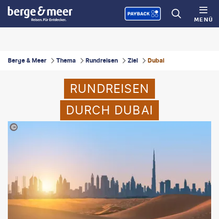
MENÜ
Berge & Meer
Thema
Rundreisen
Ziel
Dubai
RUNDREISEN
DURCH DUBAI
CY PAUWELS - gty