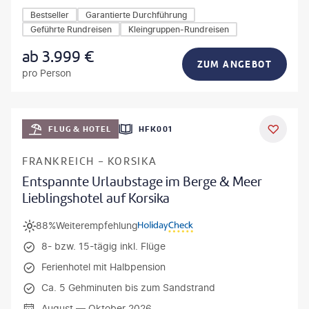
Bestseller
Garantierte Durchführung
Geführte Rundreisen
Kleingruppen-Rundreisen
ab
3.999
€
ZUM ANGEBOT
pro Person
Mateusz Tondel
FLUG & HOTEL
HFK001
DEAL
FRANKREICH - KORSIKA
Entspannte Urlaubstage im Berge & Meer
Lieblingshotel auf Korsika
88%
Weiterempfehlung
8- bzw. 15-tägig inkl. Flüge
Ferienhotel mit Halbpension
Ca. 5 Gehminuten bis zum Sandstrand
August — Oktober 2026