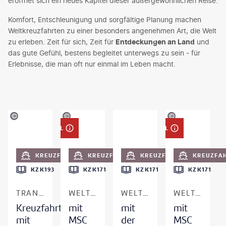
eröffnet sich ein neues Kapitel dieser außergewöhnlichen Reise.
Komfort, Entschleunigung und sorgfältige Planung machen
Weltkreuzfahrten zu einer besonders angenehmen Art, die Welt
zu erleben. Zeit für sich, Zeit für
Entdeckungen an Land
und
das gute Gefühl, bestens begleitet unterwegs zu sein - für
Erlebnisse, die man oft nur einmal im Leben macht.
TriggerPhoto-gty
©
Ira Sokolovskaya-shutterstock
©
Ira Sokolovskaya-shutterstock
DEAL
DEAL
KREUZFAHRT
KREUZFAHRT
KREUZFAHRT
KREUZFA
KZK193
KZK171
KZK171
KZK171
TRANSPAZIFIK
WELTKREUZFAHRT
WELTKREUZFAHRT
WELTKREUZFAHRT
Kreuzfahrt
mit
mit
mit
mit
MSC
der
MSC