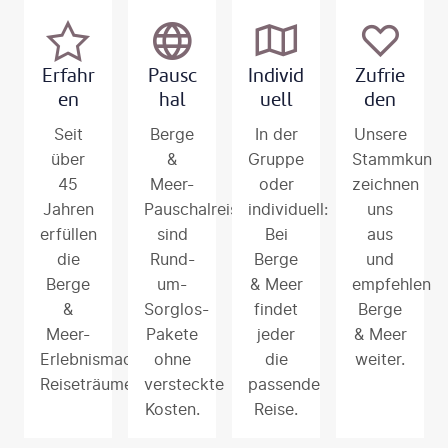
Erfahr
Pausc
Individ
Zufrie
en
hal
uell
den
Seit
Berge
In der
Unsere
über
&
Gruppe
Stammkund
45
Meer-
oder
zeichnen
Jahren
Pauschalreisen
individuell:
uns
erfüllen
sind
Bei
aus
die
Rund-
Berge
und
Berge
um-
& Meer
empfehlen
&
Sorglos-
findet
Berge
Meer-
Pakete
jeder
& Meer
Erlebnismacher
ohne
die
weiter.
Reiseträume.
versteckte
passende
Kosten.
Reise.