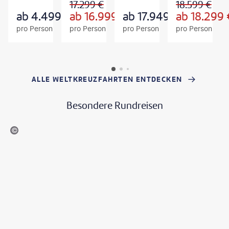
17.299
€
18.599
€
E
E
E
B
B
B
ab
4.499
€
ab
16.999
€
ab
17.949
€
ab
18.299
O
O
O
pro Person
pro Person
pro Person
pro Person
T
T
T
ALLE WELTKREUZFAHRTEN ENTDECKEN
Besondere Rundreisen
sualStories - gty