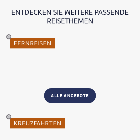
ENTDECKEN SIE WEITERE PASSENDE
REISETHEMEN
©espiegle-gty
FERNREISEN
ALLE ANGEBOTE
vente Bodo - gty
KREUZFAHRTEN