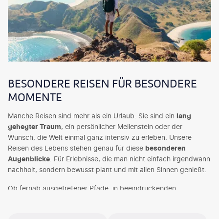
BESONDERE REISEN FÜR BESONDERE
MOMENTE
Manche Reisen sind mehr als ein Urlaub. Sie sind ein
lang
gehegter Traum
, ein persönlicher Meilenstein oder der
Wunsch, die Welt einmal ganz intensiv zu erleben. Unsere
Reisen des Lebens stehen genau für diese
besonderen
Augenblicke
. Für Erlebnisse, die man nicht einfach irgendwann
nachholt, sondern bewusst plant und mit allen Sinnen genießt.
Ob fernab ausgetretener Pfade, in beeindruckenden
Landschaften oder auf einer Reise, die Zeit, Kontinente und
Kulturen verbindet: Unsere
Once in a lifetime Reisen
erzählen