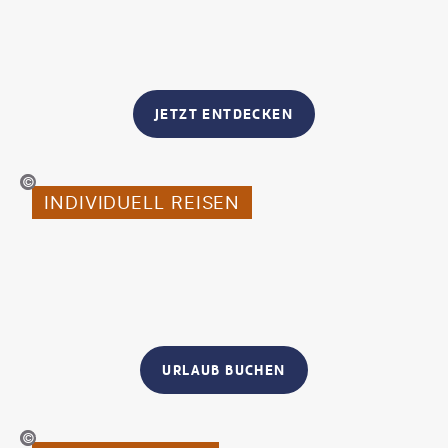
JETZT ENTDECKEN
chaiprakobkit - gty
INDIVIDUELL REISEN
URLAUB BUCHEN
Soft_Light - gty