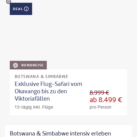
guenterguni - gty
DEAL
RUNDREISE
BOTSWANA & SIMBABWE
Exklusive Flug-Safari vom
Okavango bis zu den
8.999
€
Viktoriafällen
ab
8.499
€
13-tägig inkl. Flüge
pro Person
Botswana & Simbabwe intensiv erleben