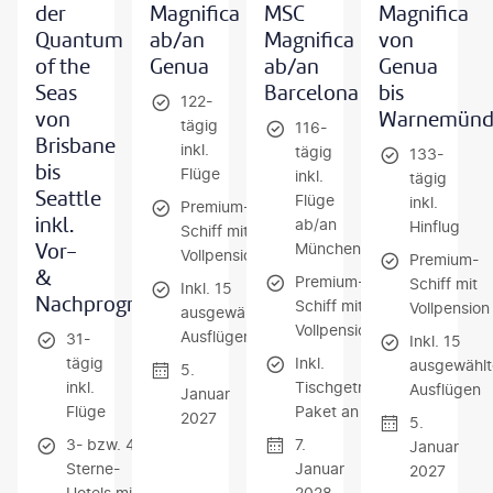
der
Magnifica
MSC
Magnifica
Quantum
ab/an
Magnifica
von
of the
Genua
ab/an
Genua
Seas
Barcelona
bis
122-
von
Warnemünd
tägig
116-
Brisbane
inkl.
tägig
133-
bis
Flüge
inkl.
tägig
Seattle
Flüge
inkl.
Premium-
inkl.
ab/an
Hinflug
Schiff mit
Vor-
München
Vollpension
Premium-
&
Premium-
Schiff mit
Inkl. 15
Nachprogramm
Schiff mit
Vollpension
ausgewählten
Vollpension
Ausflügen
31-
Inkl. 15
tägig
Inkl.
ausgewählt
5.
inkl.
Tischgetränke-
Ausflügen
Januar
Flüge
Paket an Bord
2027
5.
3- bzw. 4-
7.
Januar
Sterne-
Januar
2027
Hotels mit
2028