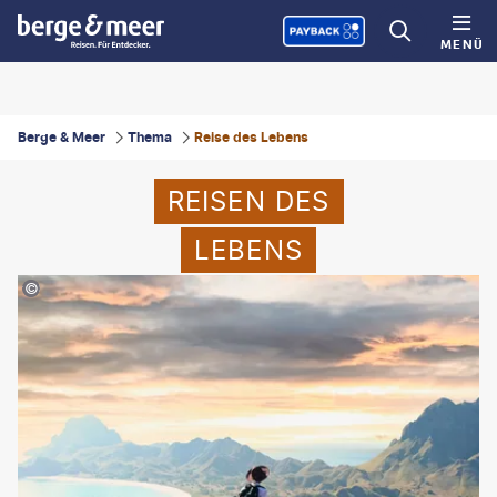
MENÜ
Berge & Meer
Thema
Reise des Lebens
REISEN DES
LEBENS
ammad Ikbal-gty