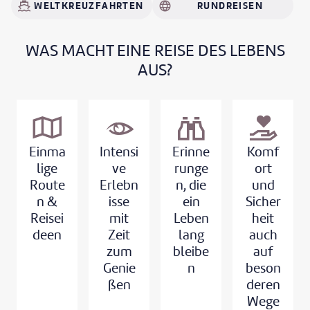
Geschichten, die bleiben. Sorgfältig geplant, komfortabel
WELTKREUZFAHRTEN
RUNDREISEN
organisiert und mit dem guten Gefühl, sich ganz auf das
Erlebnis konzentrieren zu können.
WAS MACHT EINE REISE DES LEBENS
AUS?
Einma
Intensi
Erinne
Komf
lige
ve
runge
ort
Route
Erlebn
n, die
und
n &
isse
ein
Sicher
Reisei
mit
Leben
heit
deen
Zeit
lang
auch
zum
bleibe
auf
Genie
n
beson
ßen
deren
Wege