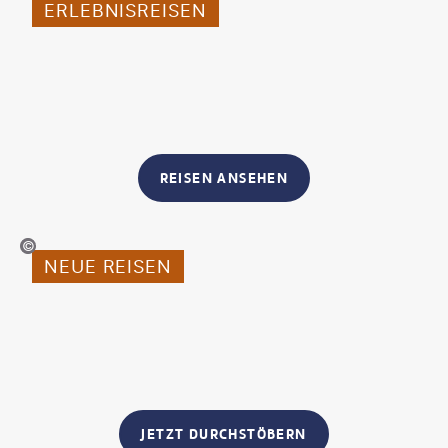
ERLEBNISREISEN
REISEN ANSEHEN
den-belitsk-gty
NEUE REISEN
JETZT DURCHSTÖBERN