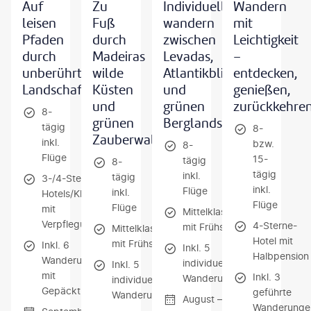
Auf
Zu
Individuell
Wandern
leisen
Fuß
wandern
mit
Pfaden
durch
zwischen
Leichtigkeit
durch
Madeiras
Levadas,
–
unberührte
wilde
Atlantikblicken
entdecken,
Landschaften
Küsten
und
genießen,
und
grünen
zurückkehre
8-
grünen
Berglandschaften
tägig
8-
Zauberwald
inkl.
bzw.
8-
Flüge
15-
tägig
8-
tägig
inkl.
tägig
3-/4-Sterne-
inkl.
Flüge
inkl.
Hotels/Kloster
Flüge
Flüge
mit
Mittelklassehotels
Verpflegung
4-Sterne-
mit Frühstück
Mittelklassehotels
Hotel mit
mit Frühstück
Inkl. 6
Inkl. 5
Halbpension
Wanderungen
individuelle
Inkl. 5
mit
Inkl. 3
Wanderungen
individuelle
Gepäcktransfer
geführte
Wanderungen
August —
Wanderunge