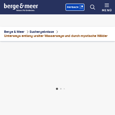
MENÜ
Berge & Meer
Suchergebnisse
Unterwegs entlang uralter Wasserwege und durch mystische Wälder
gen Sack-gty
©
borchee-gty
©
Lee Charlton