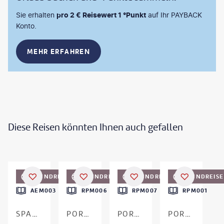
Sie erhalten
pro 2 € Reisewert 1 °Punkt
auf Ihr PAYBACK
Konto.
MEHR ERFAHREN
Diese Reisen könnten Ihnen auch gefallen
©
Eurohike
©
Westend61 - gty
©
Westend61 - gty
©
borchee-gty
RUNDREISE
RUNDREISE
RUNDREISE
RUNDREISE
AEM003
RPM006
RPM007
RPM001
SPANIEN - MALLORCA
PORTUGAL - MADEIRA
PORTUGAL - MADEIRAS OSTEN
PORTUGAL - MADEIRA