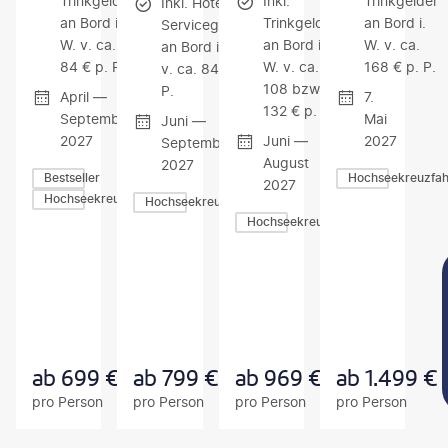
Trinkgelder
Inkl.
Trinkgelder
Inkl. Hotel-
an Bord i.
Trinkgelder
an Bord i.
Servicegebühr
W. v. ca.
an Bord i.
W. v. ca.
an Bord i. W.
84 € p. P.
W. v. ca.
168 € p. P.
v. ca. 84 € p.
108 bzw.
P.
April —
7.
132 € p. P.
September
Mai
Juni —
2027
Juni —
2027
September
August
2027
Bestseller
Hochseekreuzfah
2027
Hochseekreuzfahrten
Hochseekreuzfahrten
Hochseekreuzfahrten
Z
Z
Z
U
U
U
M
M
M
A
A
A
N
N
N
G
G
G
E
E
E
B
B
B
ab
699
€
ab
799
€
ab
969
€
ab
1.499
€
O
O
O
pro Person
pro Person
pro Person
pro Person
T
T
T