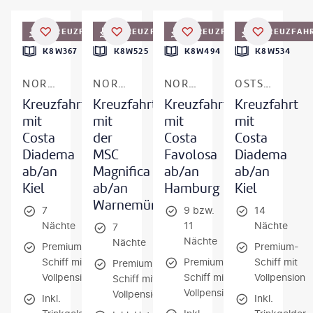
©
Oleh_Slobodeniuk - gty
©
Kisa_Markiza-gty
KREUZFAHRT
KREUZFAHRT
KREUZFAHRT
KREUZFAH
K8W367
K8W525
K8W494
K8W534
NORWEGEN - FJORDE
NORWEGEN & DÄNEMARK
NORWEGEN - FJORDE
OSTSEE - SKANDINAVIEN & NORWEGEN
Kreuzfahrt
Kreuzfahrt
Kreuzfahrt
Kreuzfahrt
mit
mit
mit
mit
Costa
der
Costa
Costa
Diadema
MSC
Favolosa
Diadema
ab/an
Magnifica
ab/an
ab/an
Kiel
ab/an
Hamburg
Kiel
Warnemünde
7
9 bzw.
14
Nächte
11
Nächte
7
Nächte
Nächte
Premium-
Premium-
Schiff mit
Premium-
Schiff mit
Premium-
Vollpension
Schiff mit
Vollpension
Schiff mit
Vollpension
Vollpension
Inkl.
Inkl.