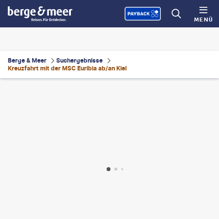
MENÜ
Berge & Meer
Suchergebnisse
Kreuzfahrt mit der MSC Euribia ab/an Kiel
©
emicristea - gty
©
Everste - gty
©
RUBEN RAMOS - gty