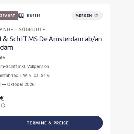
UZFAHRT
K84114
MERKEN
ANDE - SÜDROUTE
d & Schiff MS De Amsterdam ab/an
rdam
hte
m-Schiff inkl. Vollpension
eihfahrrad i. W. v. ca. 91 €
t — Oktober 2026
€
TERMINE & PREISE
L TEILEN