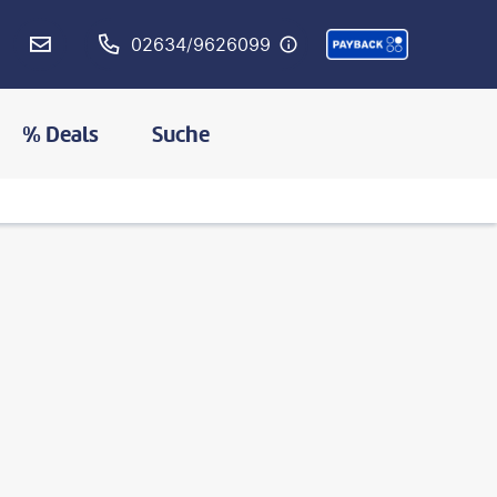
02634/9626099
% Deals
Suche
©
shotsstudio