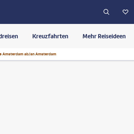
dreisen
Kreuzfahrten
Mehr Reiseideen
 De Amsterdam ab/an Amsterdam
©
RuudMorijn-gty