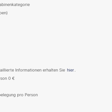
abinenkategorie
ben)
illierte Informationen erhalten Sie
hier
.
rson 0 €
€
nbelegung pro Person