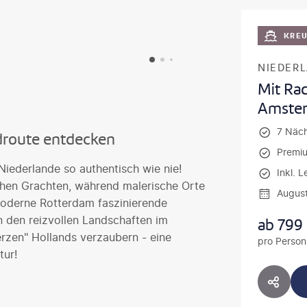
KRE
NIEDERL
Mit Ra
Amste
7 Näc
üdroute entdecken
Premiu
Niederlande so authentisch wie nie!
Inkl. L
chen Grachten, während malerische Orte
Augus
oderne Rotterdam faszinierende
n den reizvollen Landschaften im
ab
799
erzen" Hollands verzaubern - eine
pro Person
tur!
HOTE