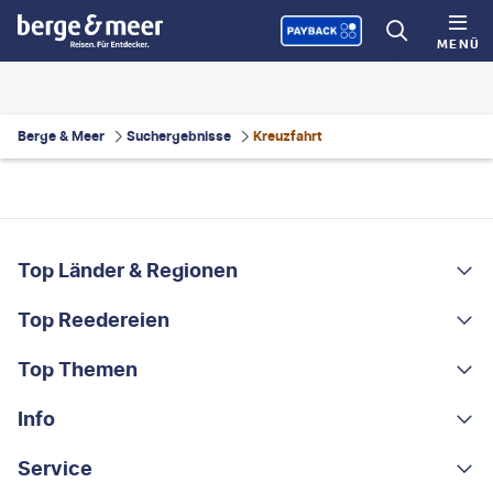
MENÜ
Berge & Meer
Suchergebnisse
Kreuzfahrt
FOOTER
Footer navigation
Top Länder & Regionen
Top Reedereien
Portugal
Albanien
Top Themen
AIDA
Griechenland
MSC Cruises
Info
Rundreisen
Costa Rica
Costa Kreuzfahrten
Kleingruppen-Rundreisen
Service
Über uns