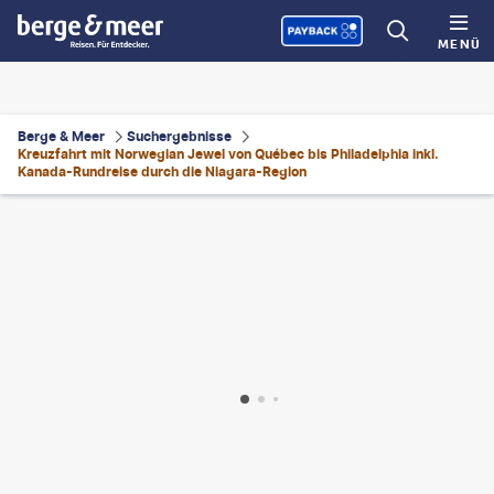
MENÜ
Berge & Meer
Suchergebnisse
Kreuzfahrt mit Norwegian Jewel von Québec bis Philadelphia inkl.
Kanada-Rundreise durch die Niagara-Region
NIFEST-gty
©
isogood-gty
©
Bill Dirring Latitude 15934821
©
emranashraf