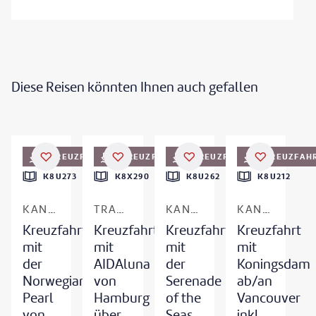
Diese Reisen könnten Ihnen auch gefallen
©
benedek - gty
KREUZFAHRT
KREUZFAHRT
KREUZFAHRT
KREUZFAH
K8U273
K8X290
K8U262
K8U212
KANADA & NEUENGLAND/USA
TRANSATLANTIK
KANADA & ALASKA
KANADA & ALASKA
Kreuzfahrt
Kreuzfahrt
Kreuzfahrt
Kreuzfahrt
mit
mit
mit
mit
der
AIDAluna
der
Koningsdam
Norwegian
von
Serenade
ab/an
Pearl
Hamburg
of the
Vancouver
von
über
Seas
inkl.