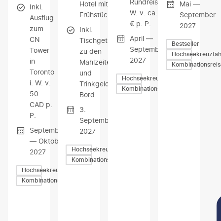
Rundreise i.
Hotel mit
Mai —
Inkl.
W. v. ca. 240
Frühstück
September
Ausflug
€ p. P.
2027
zum
Inkl.
April —
CN
Tischgetränke
Bestseller
September
Tower
zu den
Hochseekreuzfah
2027
in
Mahlzeiten
Kombinationsrei
Toronto
und
Hochseekreuzfahrten
i. W. v.
Trinkgelder an
Kombinationsreisen
50
Bord
CAD p.
3.
P.
September
September
2027
— Oktober
Hochseekreuzfahrten
2027
Kombinationsreisen
Hochseekreuzfahrten
Kombinationsreisen
Z
Z
Z
U
U
U
M
M
M