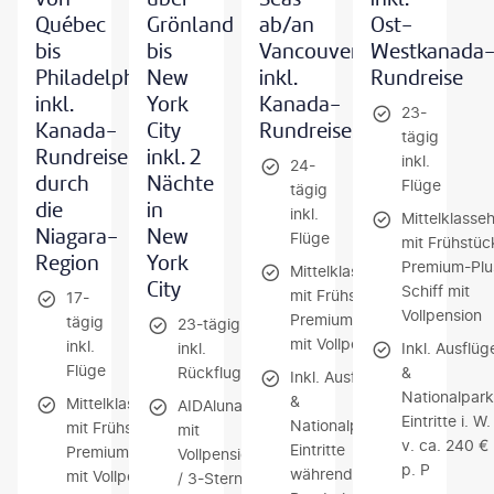
Québec
Grönland
ab/an
Ost-
bis
bis
Vancouver
Westkanada
Philadelphia
New
inkl.
Rundreise
inkl.
York
Kanada-
23-
Kanada-
City
Rundreise
tägig
Rundreise
inkl. 2
inkl.
24-
durch
Nächte
Flüge
tägig
die
in
inkl.
Mittelklasseh
Niagara-
New
Flüge
mit Frühstüc
Region
York
Premium-Plu
Mittelklassehotels
City
Schiff mit
mit Frühstück /
17-
Vollpension
Premium-Schiff
tägig
23-tägig
mit Vollpension
inkl.
inkl.
Inkl. Ausflüg
Flüge
Rückflug
&
Inkl. Ausflüge
Nationalpark
&
Mittelklassehotels
AIDAluna
Eintritte i. W.
Nationalpark-
mit Frühstück /
mit
v. ca. 240 €
Eintritte
Premium-Schiff
Vollpension
p. P
während der
mit Vollpension
/ 3-Sterne-