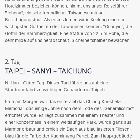
Hotelzimmer beziehen können, nimmt uns unser Reiseführer
''Johnny'', ein sehr freundlicher Taiwanese mit auf
Besichtigungstour. Als erstes lernen wir in Keelung eine der
wichtigsten Gottheiten der Taiwanesen kennen, "Guanyin", die
Göttin der Barmherzigkeit. Eine Statue von 22.5 m Höhe, die
sehr milde auf uns herabschaut. Sicherheitshalber bewachen
sie 2 riesige Löwen rechts und links zu ihren Füßen. In ihrer
Nähe sitzt auch ein lachender Buddha mit nacktem Bauch. So
2. Tag
werden wir schon mal freundlich eingestimmt auf die
taiwanesiche Religion.
TAIPEI - SANYI - TAICHUNG
Der nächste Besichtigungspunkt ist der Geopark in Yehliu,
Ni Hao - Guten Tag. Dieser Tag führte uns auf eine
direkt am Meer gelegen. Alle Kräfte der Erosion haben hier
Stadtrundfahrt zu wichtigen Gebäuden in Taipeh.
seltsame Steingebilde geschaffen, die mit viel Phantasie
besondere Namen bekommen haben wie Elefantenfelsen,
Früh am Morgen war das erste Ziel das Chiang Kai-shek-
Feenschuhe, Königinhaupt, Kerzenständer etc. Für mich sahen
Memorial, das einige Jahre nach dem Tode des „Generalissimo“
die meisten wie Pilze aus. Jetzt waren wir doch alle recht
errichtet wurde. Es liegt zusammen mit einem Theater und
hungrig und in unserem nächsten Halt, im Bergdorf Jiufen
einer Konzerthalle in einem weitläufigen Park, wurde ganz aus
konnten wir unseren Hunger stillen. Hier wurde vor langer Zeit
Marmor erbaut und erhielt ein Dach aus blau lasierten Fliesen -
Gold abgebaut. Unser Ziel waren aber die engen steilen
blau für die Farbe der Kuomintang Partei. Zum Hauptgebäude