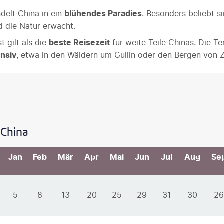
delt China in ein
blühendes Paradies
. Besonders beliebt s
 die Natur erwacht.
 gilt als die
beste Reisezeit
für weite Teile Chinas. Die T
nsiv
, etwa in den Wäldern um Guilin oder den Bergen von Z
 China
Jan
Feb
Mär
Apr
Mai
Jun
Jul
Aug
Se
5
8
13
20
25
29
31
30
26