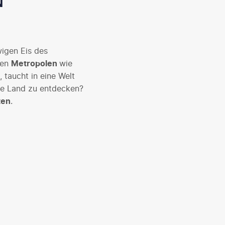
N
wigen Eis des
den
Metropolen
wie
, taucht in eine Welt
nde Land zu entdecken?
ten
.
 Städte und
achten gilt –