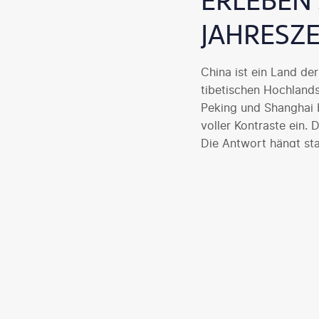
ERLEBEN 
JAHRESZE
China ist ein Land de
tibetischen Hochland
Peking und Shanghai b
voller Kontraste ein.
Die Antwort hängt st
Auf dieser Seite zeig
Aktivitäten. Außerdem
inklusive Tipps zu Sa