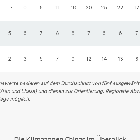
-3
0
5
11
16
20
25
22
17
5
6
7
8
8
7
6
6
7
2
3
5
7
9
12
14
13
8
imawerte basieren auf dem Durchschnitt von fünf ausgewählt
i’an und Lhasa) und dienen zur Orientierung. Regionale Abw
age möglich.
Die Klimazonen Chinas im Überblick