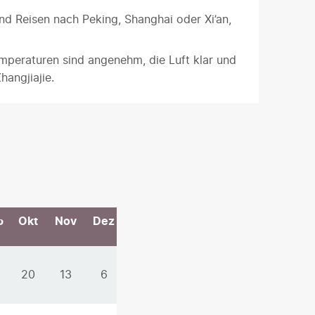
ind Reisen nach Peking, Shanghai oder Xi’an,
emperaturen sind angenehm, die Luft klar und
hangjiajie.
p
Okt
Nov
Dez
20
13
6