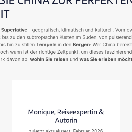
SIE CHINA ZUR PERFEKTE
IT
r
Superlative
- geografisch, klimatisch und kulturell. Vom e
s bis zu den subtropischen Küsten im Süden, von pulsieren
is hin zu stillen
Tempeln
in den
Bergen
: Wer China bereist
 Doch wann ist der richtige Zeitpunkt, um dieses fasziniere
ark davon ab,
wohin Sie reisen
und
was Sie erleben möch
en wir Ihnen die
idealen Reisezeiten
für beliebte Regionen,
 erfahren Sie, welche klimatischen Besonderheiten es zu be
ndstürmen, Monsunzeit und Höhenklima in Tibet.
Monique, Reiseexpertin &
Autorin
zuletzt aktualisiert: Februar 2026