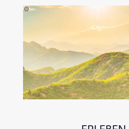
©aphotostory - gty