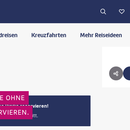
dreisen
Kreuzfahrten
Mehr Reiseideen
HOTE
HOTE
GE OHNE
e Risiko reservieren!
RVIEREN.
 Buchungsschritt.