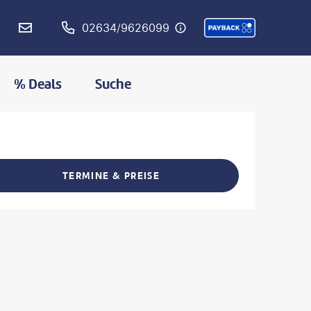
02634/9626099
% Deals
Suche
L
MERKEN
TERMINE & PREISE
L TEILEN