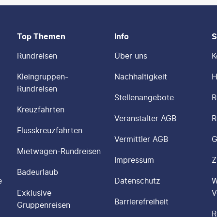
Top Themen
Info
S
Rundreisen
Über uns
K
Kleingruppen-
Nachhaltigkeit
H
Rundreisen
Stellenangebote
R
Kreuzfahrten
Veranstalter AGB
R
Flusskreuzfahrten
Vermittler AGB
G
Mietwagen-Rundreisen
Impressum
Z
Badeurlaub
e
Datenschutz
W
Exklusive
V
Barrierefreiheit
Gruppenreisen
R