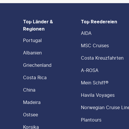
FOOTER
Footer navigation
Top Länder &
Top Reedereien
Regionen
AIDA
Portugal
MSC Cruises
Albanien
Costa Kreuzfahrten
Griechenland
A-ROSA
Costa Rica
Mein Schiff®
China
Havila Voyages
Madeira
Norwegian Cruise Lin
Ostsee
Plantours
Korsika