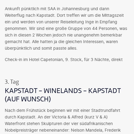
Ankunft pünktlich mit SAA in Johannesburg und dann
Weiterflug nach Kapstadt. Dort treffen wir um die Mittagszeit
ein und werden von unserer Reiseleitung Inge in Empfang
genommen. Wir sind eine große Gruppe von 44 Personen, was
sich in diesen 2 Wochen jedoch nie unangenehm bemerkbar
gemacht hat. Alle hatten ja die gleichen Interessen, waren
überpünktlich und somit passte alles.
Check-in im Hotel Capetonian, 9. Stock, für 3 Nächte, direkt
mit Blick auf das Meer. Das Wetter ist richtig schön, für den
nächsten Tag allerdings Regen angesagt. Daher haben wir uns
zu Zweit spontan zu einem Helikopter-Flug über Kapstadt
3. Tag
entschieden. Der Hotel-Shuttle bringt uns sogar direkt bis zum
KAPSTADT - WINELANDS - KAPSTADT
Helikopter-Flughafen. Es ist ein tolles Erlebnis: hoch über
(AUF WUNSCH)
Kapstadt mit Blick zum Tafelberg, über den ganzen Hafen,
Blick auf Robben Island, wo Mandela 18 Jahre hinter Gittern
Nach dem Frühstück beginnen wir mit einer Stadtrundfahrt
saß, das große Fußballstadion, Signal Hill. Das war die richtige
durch Kapstadt. An der Victoria & Alfred (kurz V & A)
Entscheidung!
Waterfront stehen Skulpturen der vier südafrikanischen
Anschließend sind wir an der Waterfront entlang spaziert mit
Nobelpreisträger nebeneinander: Nelson Mandela, Frederik