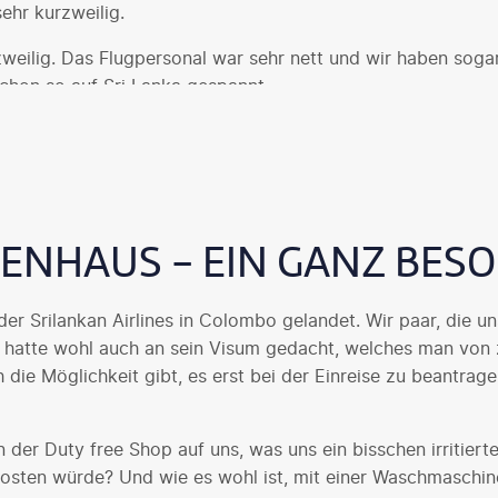
ehr kurzweilig.
rzweilig. Das Flugpersonal war sehr nett und wir haben sog
schon so auf Sri Lanka gespannt …
ENHAUS - EIN GANZ BESO
der Srilankan Airlines in Colombo gelandet. Wir paar, die u
er hatte wohl auch an sein Visum gedacht, welches man von z
 die Möglichkeit gibt, es erst bei der Einreise zu beantrag
er Duty free Shop auf uns, was uns ein bisschen irritiert
ten würde? Und wie es wohl ist, mit einer Waschmaschine