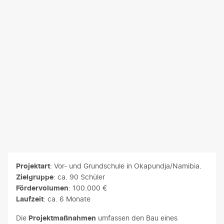
tsch Stiftung FLY & HELP
Projektart
: Vor- und Grundschule in Okapundja/Namibia.
Zielgruppe
: ca. 90 Schüler
Fördervolumen
: 100.000 €
Laufzeit
: ca. 6 Monate
Die
Projektmaßnahmen
umfassen den Bau eines