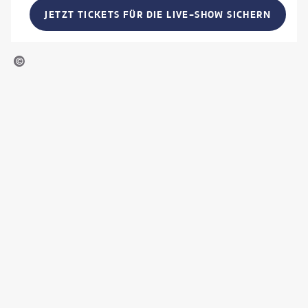
JETZT TICKETS FÜR DIE LIVE-SHOW SICHERN
tsch Stiftung FLY & HELP