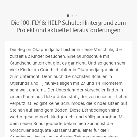
©Reiner Meutsch Stiftung FLY & HELP
Die 100. FLY & HELP Schule: Hintergrund zum
Projekt und aktuelle Herausforderungen
Die Region Okapundja hat bisher nur eine Vorschule, die
zurzeit 62 Kinder besuchen. Eine Grundschule mit
Grundschulunterricht gibt es gar nicht. Und so gehen sehr
viele Kinder im Grundschulalter in Okapundja gar nicht
zum Unterricht. Denn auch die nächsten Schulen in
Otjerunda und Tjimuhiva liegen mit 27 und 14 Kilometern
sehr weit entfernt. Der Unterricht der Vorschüler findet in
einem Raum aus Holzpfählen statt, der von innen mit Lehm
verputz ist. Es gibt keine Schulmöbel, die Kinder sitzen auf
Steinen auf sandigem Boden. Diese Lernbedingen sind
weder gesund noch kindgerecht und völlig untragbar. Mit
dem neuen Schulgebäude bekommen zunächst die
Vorschüler adäquate Klassenräume, einer für die 1.
Grundschulklasse. Im Laufe der Zeit entstehen weitere