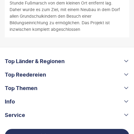
Stunde Fußmarsch von dem kleinen Ort entfernt lag.
Daher wurde es zum Ziel, mit einem Neubau in dem Dorf
allen Grundschulkindern den Besuch einer
Bildungseinrichtung zu ermöglichen. Das Projekt ist
inzwischen komplett abgeschlossen
FOOTER
Footer navigation
Top Länder & Regionen
Top Reedereien
Portugal
Albanien
Top Themen
AIDA
Griechenland
MSC Cruises
Info
Rundreisen
Costa Rica
Costa Kreuzfahrten
Kleingruppen-Rundreisen
Service
Über uns
China
A-ROSA
Kreuzfahrten
Nachhaltigkeit
Kontakt