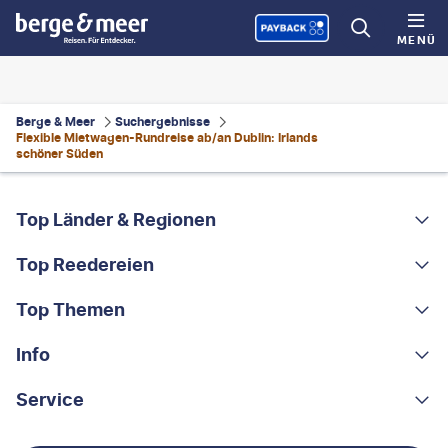
MENÜ
Berge & Meer
Suchergebnisse
Flexible Mietwagen-Rundreise ab/an Dublin: Irlands
schöner Süden
FOOTER
Footer navigation
Top Länder & Regionen
Top Reedereien
Portugal
Albanien
Top Themen
AIDA
Griechenland
MSC Cruises
Info
Rundreisen
Costa Rica
Costa Kreuzfahrten
Kleingruppen-Rundreisen
Service
Über uns
China
A-ROSA
Kreuzfahrten
Nachhaltigkeit
Kontakt