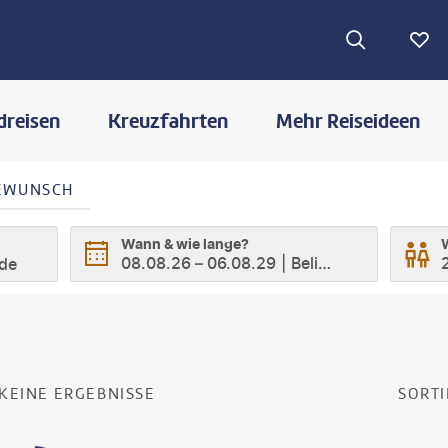
dreisen
Kreuzfahrten
Mehr Reiseideen
SEWUNSCH
Wann & wie lange?
08.08.26
–
06.08.29
Beliebig
ode
E
SUCHERGEBNISSE
KEINE ERGEBNISSE
SORTI