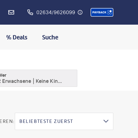
02634/9626099
% Deals
Suche
Wer
2 Erwachsene
Keine Kinder
EREN:
BELIEBTESTE ZUERST