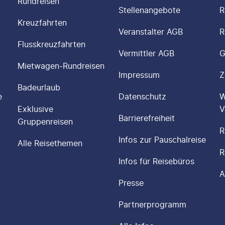
Rundreisen
Stellenangebote
R
Kreuzfahrten
Veranstalter AGB
R
Flusskreuzfahrten
Vermittler AGB
G
Mietwagen-Rundreisen
Impressum
Z
Badeurlaub
e
Datenschutz
W
Exklusive
V
Barrierefreiheit
Gruppenreisen
R
Infos zur Pauschalreise
Alle Reisethemen
R
Infos für Reisebüros
A
Presse
Partnerprogramm