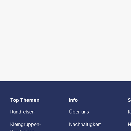
Top Themen
Info
S
Rundreisen
Über uns
K
Kleingruppen-
Nachhaltigkeit
H