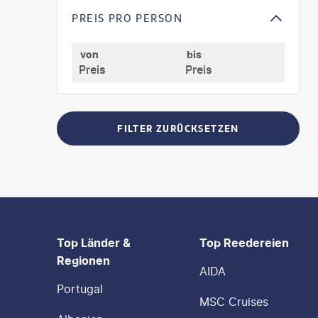
PREIS PRO PERSON
von
bis
FILTER ZURÜCKSETZEN
FOOTER
Footer navigation
Top Länder &
Top Reedereien
Regionen
AIDA
Portugal
MSC Cruises