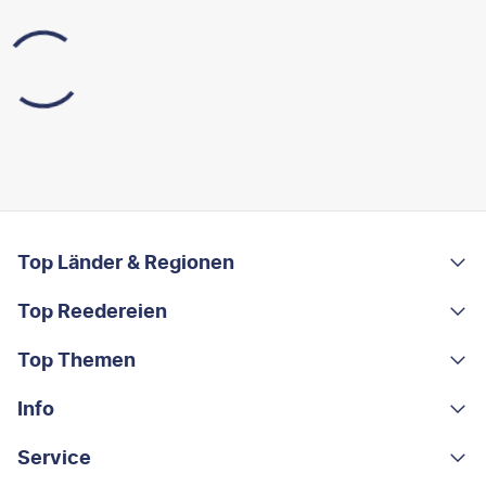
FOOTER
Footer navigation
Top Länder & Regionen
Top Reedereien
Portugal
Albanien
Top Themen
AIDA
Griechenland
MSC Cruises
Info
Rundreisen
Costa Rica
Costa Kreuzfahrten
Kleingruppen-Rundreisen
Service
Über uns