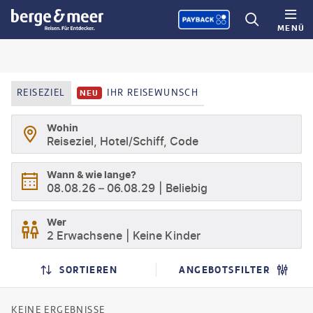
MENÜ
REISEZIEL
IHR REISEWUNSCH
NEU
Wohin
Reiseziel, Hotel/Schiff, Code
Wann & wie lange?
08.08.26
–
06.08.29
Beliebig
Wer
2 Erwachsene
Keine Kinder
SUCHERGEBNISSE
SUCHLISTENSEITE
SORTIEREN
ANGEBOTSFILTER
KEINE ERGEBNISSE