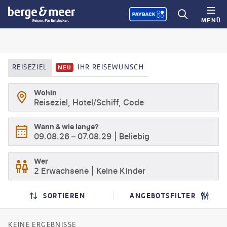
MENÜ
REISEZIEL
IHR REISEWUNSCH
NEU
Wohin
Reiseziel, Hotel/Schiff, Code
Wann & wie lange?
09.08.26
–
07.08.29
Beliebig
Wer
2 Erwachsene
Keine Kinder
SUCHERGEBNISSE
SUCHLISTENSEITE
SORTIEREN
ANGEBOTSFILTER
KEINE ERGEBNISSE