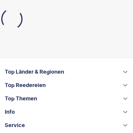
FOOTER
Footer navigation
Top Länder & Regionen
Top Reedereien
Portugal
Albanien
Top Themen
AIDA
Griechenland
MSC Cruises
Info
Rundreisen
Costa Rica
Costa Kreuzfahrten
Kleingruppen-Rundreisen
Service
Über uns