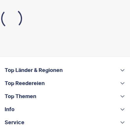
FOOTER
Footer navigation
Top Länder & Regionen
Top Reedereien
Portugal
Albanien
Top Themen
AIDA
Griechenland
MSC Cruises
Info
Rundreisen
Costa Rica
Costa Kreuzfahrten
Kleingruppen-Rundreisen
Service
Über uns