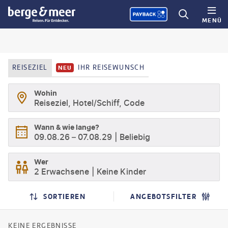
MENÜ
REISEZIEL
IHR REISEWUNSCH
NEU
Wohin
Reiseziel, Hotel/Schiff, Code
Wann & wie lange?
09.08.26
–
07.08.29
Beliebig
Wer
2 Erwachsene
Keine Kinder
SUCHERGEBNISSE
SUCHLISTENSEITE
SORTIEREN
ANGEBOTSFILTER
KEINE ERGEBNISSE