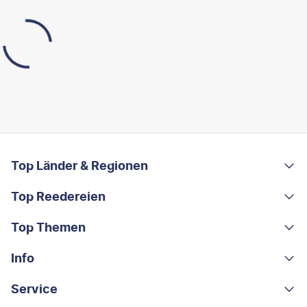
FOOTER
Footer navigation
Top Länder & Regionen
Top Reedereien
Portugal
Albanien
Top Themen
AIDA
Griechenland
MSC Cruises
Info
Rundreisen
Costa Rica
Costa Kreuzfahrten
Kleingruppen-Rundreisen
Service
Über uns