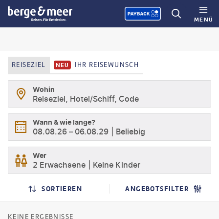
MENÜ
REISEZIEL
IHR REISEWUNSCH
NEU
Wohin
Reiseziel, Hotel/Schiff, Code
Wann & wie lange?
08.08.26
–
06.08.29
Beliebig
Wer
2 Erwachsene
Keine Kinder
SUCHERGEBNISSE
SUCHLISTENSEITE
SORTIEREN
ANGEBOTSFILTER
KEINE ERGEBNISSE