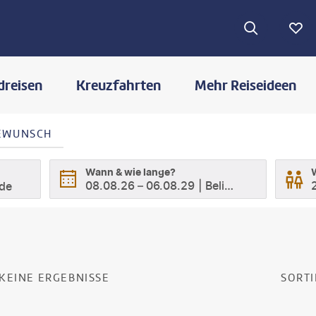
dreisen
Kreuzfahrten
Mehr Reiseideen
SEWUNSCH
Wann & wie lange?
08.08.26
–
06.08.29
Beliebig
ode
E
SUCHERGEBNISSE
KEINE ERGEBNISSE
SORTI