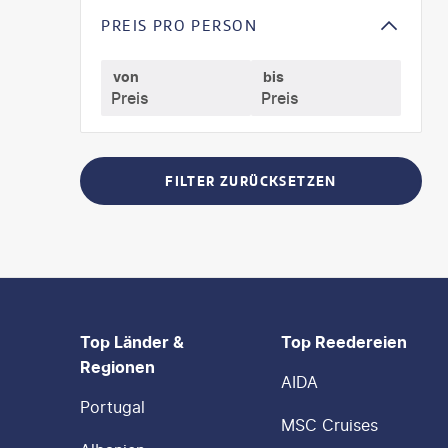
PREIS PRO PERSON
von
bis
FILTER ZURÜCKSETZEN
FOOTER
Footer navigation
Top Länder &
Top Reedereien
Regionen
AIDA
Portugal
MSC Cruises