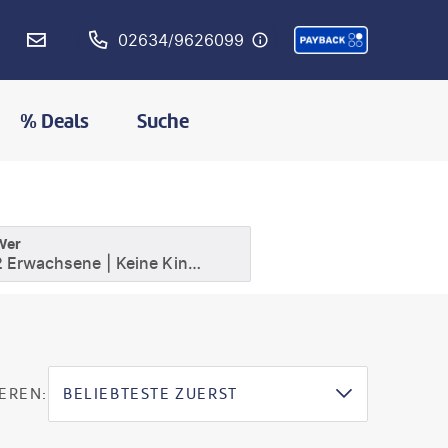
02634/9626099
% Deals
Suche
Wer
2 Erwachsene
Keine Kinder
EREN:
BELIEBTESTE ZUERST