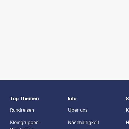
Top Themen
Info
S
Rundreisen
Über uns
K
Kleingruppen-
Nachhaltigkeit
H