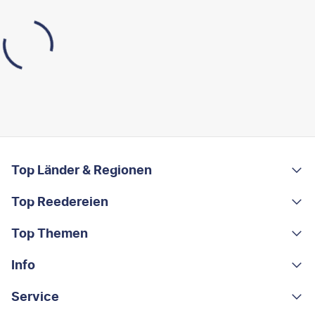
FOOTER
Footer navigation
Top Länder & Regionen
Top Reedereien
Portugal
Albanien
Top Themen
AIDA
Griechenland
MSC Cruises
Info
Rundreisen
Costa Rica
Costa Kreuzfahrten
Kleingruppen-Rundreisen
Service
Über uns