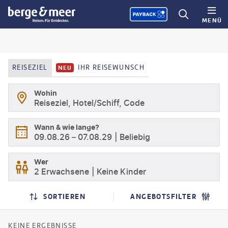
MENÜ
REISEZIEL
IHR REISEWUNSCH
NEU
Wohin
Reiseziel, Hotel/Schiff, Code
Wann & wie lange?
09.08.26
–
07.08.29
Beliebig
Wer
2 Erwachsene
Keine Kinder
SUCHERGEBNISSE
SUCHLISTENSEITE
SORTIEREN
ANGEBOTSFILTER
KEINE ERGEBNISSE