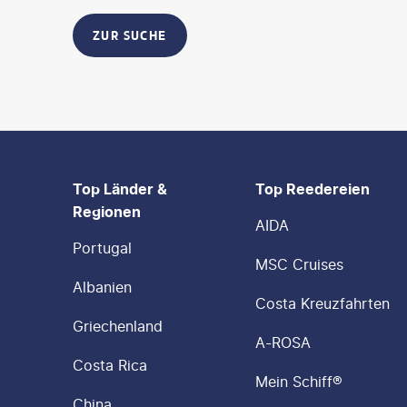
ZUR SUCHE
FOOTER
Footer navigation
Top Länder &
Top Reedereien
Regionen
AIDA
Portugal
MSC Cruises
Albanien
Costa Kreuzfahrten
Griechenland
A-ROSA
Costa Rica
Mein Schiff®
China