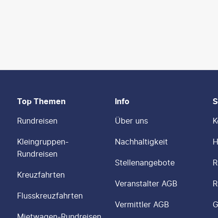
Top Themen
Info
S
Rundreisen
Über uns
K
Kleingruppen-
Nachhaltigkeit
H
Rundreisen
Stellenangebote
R
Kreuzfahrten
Veranstalter AGB
R
Flusskreuzfahrten
Vermittler AGB
G
Mietwagen-Rundreisen