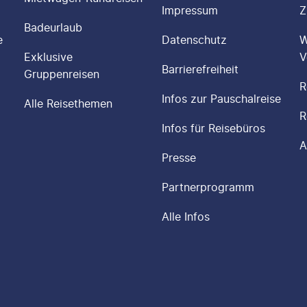
Impressum
Z
Badeurlaub
e
Datenschutz
W
Exklusive
V
Barrierefreiheit
Gruppenreisen
R
Infos zur Pauschalreise
Alle Reisethemen
R
Infos für Reisebüros
A
Presse
Partnerprogramm
Alle Infos