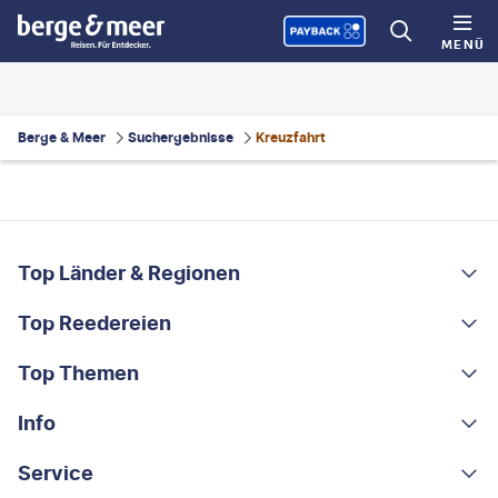
MENÜ
Berge & Meer
Suchergebnisse
Kreuzfahrt
FOOTER
Footer navigation
Top Länder & Regionen
Top Reedereien
Portugal
Albanien
Top Themen
AIDA
Griechenland
MSC Cruises
Info
Rundreisen
Costa Rica
Costa Kreuzfahrten
Kleingruppen-Rundreisen
Service
Über uns