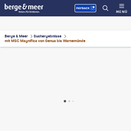
MENÜ
Berge & Meer
Suchergebnisse
mit MSC Magnifica von Genua bis Warnemünde
vskaya-shutterstock
©
TriggerPhoto-gty
©
jacquesvandinteren - gty