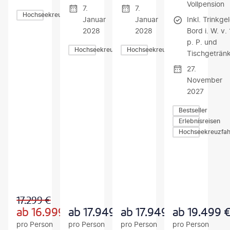
Vollpension
7.
7.
Hochseekreuzfahrten
Januar
Januar
Inkl. Trinkge
2028
2028
Bord i. W. v.
p. P. und
Hochseekreuzfahrten
Hochseekreuzfahrten
Tischgeträn
27.
November
2027
Bestseller
Erlebnisreisen
Hochseekreuzfah
Z
Z
Z
U
U
U
M
M
M
A
A
A
N
N
N
G
G
G
17.299
€
E
E
E
B
B
B
ab
16.999
€
ab
17.949
€
ab
17.949
€
ab
19.499
O
O
O
pro Person
pro Person
pro Person
pro Person
T
T
T