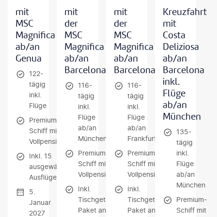
mit
mit
mit
Kreuzfahrt
MSC
der
der
mit
Magnifica
MSC
MSC
Costa
ab/an
Magnifica
Magnifica
Deliziosa
Genua
ab/an
ab/an
ab/an
Barcelona
Barcelona
Barcelona
122-
inkl.
tägig
116-
116-
Flüge
inkl.
tägig
tägig
ab/an
Flüge
inkl.
inkl.
München
Flüge
Flüge
Premium-
ab/an
ab/an
Schiff mit
135-
München
Frankfurt
Vollpension
tägig
Premium-
Premium-
inkl.
Inkl. 15
Schiff mit
Schiff mit
Flüge
ausgewählten
Vollpension
Vollpension
ab/an
Ausflügen
München
Inkl.
Inkl.
5.
Tischgetränke-
Tischgetränke-
Premium-
Januar
Paket an Bord
Paket an Bord
Schiff mit
2027