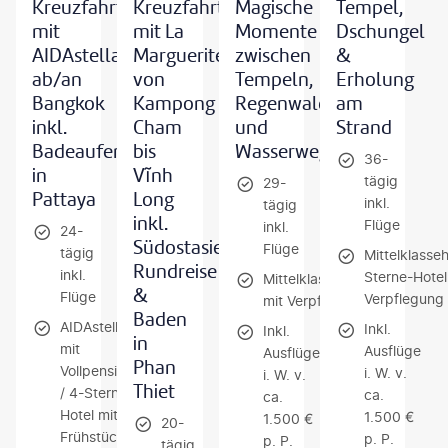
Kreuzfahrt
Kreuzfahrt
Magische
Tempel,
mit
mit La
Momente
Dschungel
AIDAstella
Marguerite
zwischen
&
ab/an
von
Tempeln,
Erholung
Bangkok
Kampong
Regenwald
am
inkl.
Cham
und
Strand
Badeaufenthalt
bis
Wasserwegen
36-
in
Vĩnh
tägig
29-
Pattaya
Long
inkl.
tägig
inkl.
Flüge
inkl.
24-
Südostasien-
Flüge
tägig
Mittelklasse
Rundreise
inkl.
Sterne-Hotel
Mittelklassehotels
&
Flüge
Verpflegung
mit Verpflegung
Baden
AIDAstella
Inkl.
Inkl.
in
mit
Ausflüge
Ausflüge
Phan
Vollpension
i. W. v.
i. W. v.
Thiet
/ 4-Sterne-
ca.
ca.
Hotel mit
1.500 €
1.500 €
20-
Frühstück
p. P.
p. P.
tägig