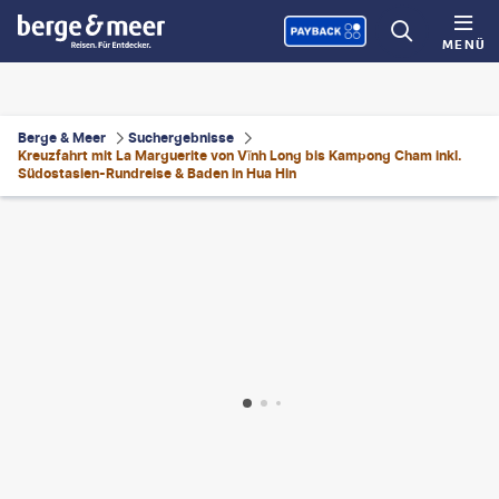
MENÜ
Berge & Meer
Suchergebnisse
Kreuzfahrt mit La Marguerite von Vĩnh Long bis Kampong Cham inkl.
Südostasien-Rundreise & Baden in Hua Hin
ackmalipan
©
SrdjanPav-gty
©
Rasamee Tansirisithikul - gty