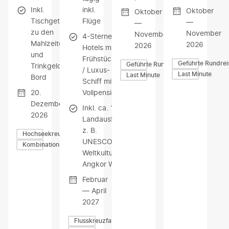
Inkl.
inkl.
Oktober
Oktober
Tischgetränke
Flüge
—
—
zu den
November
November
4-Sterne-
Mahlzeiten
2026
2026
Hotels mit
und
Frühstück
Geführte Rundrei
Geführte Rundreisen
Trinkgelder an
/ Luxus-
Last Minute
Last Minute
Bord
Schiff mit
20.
Vollpension
Dezember
Inkl. ca. 12
2026
Landausflüge,
z. B.
Hochseekreuzfahrten
UNESCO-
Kombinationsreisen
Weltkulturerbe
Angkor Wat
Februar
— April
2027
Flusskreuzfahrten