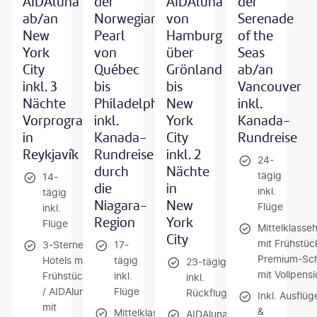
AIDAluna
der
AIDAluna
der
ab/an
Norwegian
von
Serenade
New
Pearl
Hamburg
of the
York
von
über
Seas
City
Québec
Grönland
ab/an
inkl. 3
bis
bis
Vancouver
Nächte
Philadelphia
New
inkl.
Vorprogramm
inkl.
York
Kanada-
in
Kanada-
City
Rundreise
Reykjavík
Rundreise
inkl. 2
24-
durch
Nächte
tägig
14-
die
in
inkl.
tägig
Niagara-
New
Flüge
inkl.
Region
York
Flüge
Mittelklasseh
City
mit Frühstüc
3-Sterne-
17-
Premium-Sch
Hotels mit
tägig
23-tägig
mit Vollpens
Frühstück
inkl.
inkl.
/ AIDAluna
Flüge
Rückflug
Inkl. Ausflüg
mit
&
Mittelklassehotels
AIDAluna