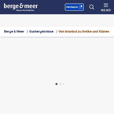
MENÜ
Berge & Meer
Suchergebnisse
Von Istanbul zu Antike und Küsten
Balasko - gty
©
wildart - gty
©
Ozbalci-gty
©
RossHelen - gty