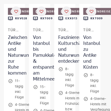
©
jokerpro - gty
©
Anton Aleksenko - gty
©
nantonov - gty
©
wildart - gty
RUNDREISE
RUNDREISE
RUNDREISE
RUNDREISE
RXV028
RXT009
EXX013
RXT009
TÜRKEI - ÄGÄIS
TÜRKEI
TÜRKEI - ISTANBUL & KAPPADOKIEN
TÜRKEI
Zwischen
Von
Faszinierende
Von
Antike
Istanbul
Kulturschätze
Istanbul
und
bis
und
zu
Naturwunder
Pamukkale
Naturwunder
Antike
zur
&
entdecken
und
Ruhe
entspannt
Küsten
8-
kommen
am
tägig
8-
Mittelmeer
inkl.
tägig
11-
Flüge
inkl.
tägig
15-
Flüge
inkl.
tägig
4-Sterne
Flüge
inkl.
Hotels mit
4-Sterne-
Flüge
Frühstück
Hotels mit
4-Sterne-
bzw.
Verpflegung
Hotels mit
4-Sterne-