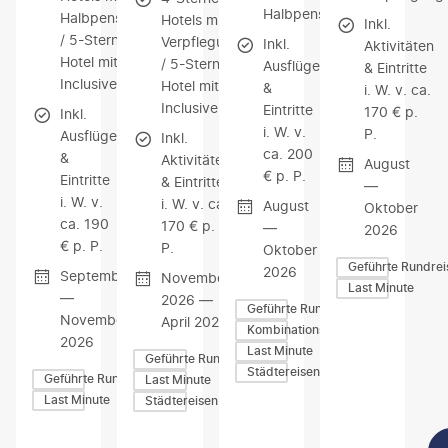
Halbpension
Halbpension
Hotels mit
Inkl.
/ 5-Sterne-
Verpflegung
Inkl.
Aktivitäten
Hotel mit All
/ 5-Sterne-
Ausflüge
& Eintritte
Inclusive
Hotel mit All
&
i. W. v. ca.
Inclusive
Eintritte
170 € p.
Inkl.
i. W. v.
P.
Ausflüge
Inkl.
ca. 200
&
Aktivitäten
August
€ p. P.
Eintritte
& Eintritte
—
i. W. v.
i. W. v. ca.
August
Oktober
ca. 190
170 € p.
—
2026
€ p. P.
P.
Oktober
Geführte Rundrei
2026
September
November
Last Minute
—
2026 —
Geführte Rundreisen
November
April 2027
Kombinationsreisen
2026
Last Minute
Geführte Rundreisen
Städtereisen
Geführte Rundreisen
Last Minute
Last Minute
Städtereisen
Z
Z
Z