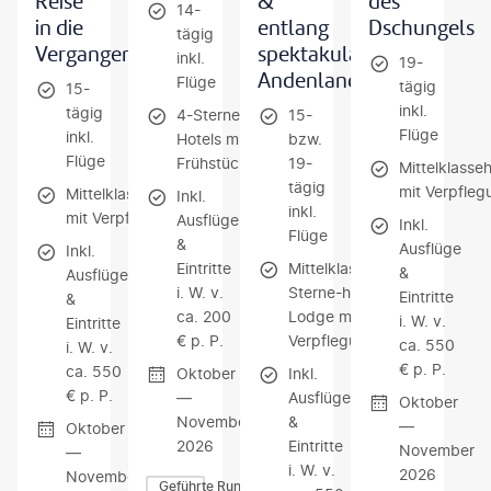
Reise
&
des
14-
in die
entlang
Dschungels
tägig
Vergangenheit
spektakulärer
inkl.
19-
Andenlandschaften
Flüge
tägig
15-
inkl.
tägig
4-Sterne-
15-
Flüge
inkl.
Hotels mit
bzw.
Flüge
Frühstück
19-
Mittelklasse
tägig
mit Verpfleg
Mittelklassehotels
Inkl.
inkl.
mit Verpflegung
Ausflüge
Inkl.
Flüge
&
Ausflüge
Inkl.
Eintritte
Mittelklasse/4-
&
Ausflüge
i. W. v.
Sterne-hotels,
Eintritte
&
ca. 200
Lodge mit
i. W. v.
Eintritte
€ p. P.​
Verpflegung
ca. 550
i. W. v.
€ p. P.
ca. 550
Oktober
Inkl.
€ p. P.
—
Ausflüge
Oktober
November
&
—
Oktober
2026
Eintritte
November
—
i. W. v.
2026
November
Geführte Rundreisen