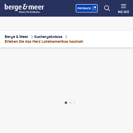
MENÜ
Berge & Meer
Suchergebnisse
Erleben Sie das Herz Lateinamerikas hautnah
photo-gty
©
FabianLeow
©
diegograndi-gty
©
Anton_Ivanov - shutterstock.com