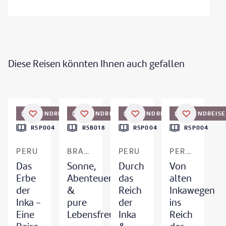
Diese Reisen könnten Ihnen auch gefallen
©
hadynyah-gty
©
DMEPhotography-gty
©
hadynyah
©
badahos - gty
RUNDREISE
RUNDREISE
RUNDREISE
RUNDREISE
DEAL
DEAL
R5P004
R5B018
R5P004
R5P004
PERU
BRASILIEN
PERU
PERU & AMAZONAS
Das
Sonne,
Durch
Von
Erbe
Abenteuer
das
alten
der
&
Reich
Inkawegen
Inka -
pure
der
ins
Eine
Lebensfreude
Inka
Reich