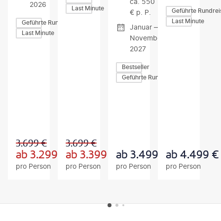
ca. 550
2026
Last Minute
Geführte Rundrei
€ p. P.
Last Minute
Geführte Rundreisen
Januar —
Last Minute
November
2027
Bestseller
Geführte Rundreisen
Z
Z
Z
U
U
U
M
M
M
A
A
A
N
N
N
G
G
G
3.699
€
3.699
€
E
E
E
B
B
B
ab
3.299
€
ab
3.399
€
ab
3.499
€
ab
4.499
€
O
O
O
pro Person
pro Person
pro Person
pro Person
T
T
T
FOOTER