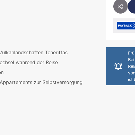
HOTE
ulkanlandschaften Teneriffas
Frü
Bei
echsel während der Reise
Rei
en
von
ist
Appartements zur Selbstversorgung