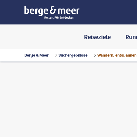
Reiseziele
Run
Berge & Meer
Suchergebnisse
Wandern, entspannen
DaLiu-gty
©
Andrii Marushchynets - gty