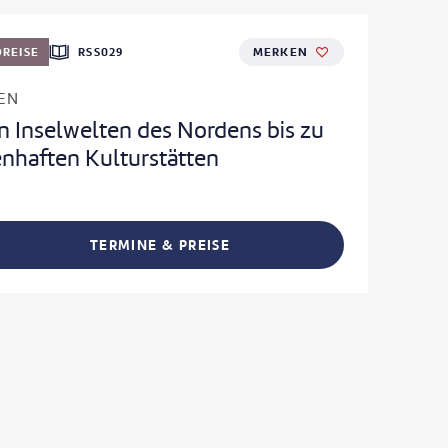
REISE
RSS029
MERKEN
EN
n Inselwelten des Nordens bis zu
nhaften Kulturstätten
TERMINE & PREISE
L TEILEN