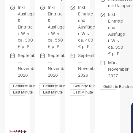
mit Halbpens
Inkl.
Inkl.
Inkl.
Ausflüge
Eintritte
Eintritte
Inkl.
&
&
und
Eintritte
Eintritte
Ausflüge
Ausflüge
und
i. W. v.
i. W. v.
i. W. v.
Ausflüge
ca. 300
ca. 550
ca. 400
i. W. v.
€ p. P.
€ p. P.
€ p. P.
ca. 350
€ p. P.
September
September
September
—
—
—
März —
November
November
November
November
2026
2026
2026
2027
Geführte Rundreisen
Geführte Rundreisen
Geführte Rundreisen
Geführte Rundrei
Last Minute
Last Minute
Last Minute
Z
Z
Z
U
U
U
M
M
M
A
A
A
N
N
N
G
G
G
1.399
€
E
E
E