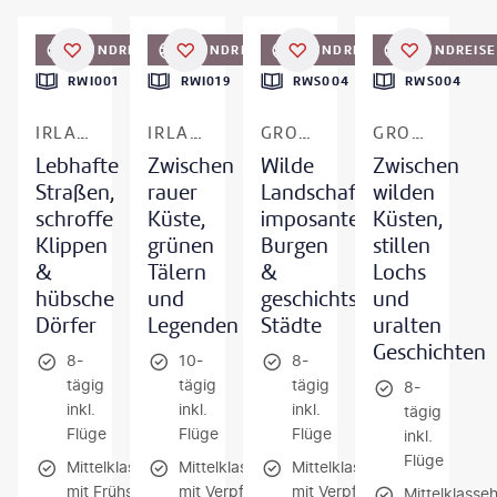
©
Lisa5201 - gty
©
Aitormmfoto
©
Guven Ozdemir - gty
©
Hector Martinez - gty
RUNDREISE
RUNDREISE
RUNDREISE
RUNDREISE
DEAL
DEAL
DEAL
RWI001
RWI019
RWS004
RWS004
IRLAND
IRLAND
GROSSBRITANNIEN - SCHOTTLAND
GROSSBRITANNIEN - SCHOTTLAND
Lebhafte
Zwischen
Wilde
Zwischen
Straßen,
rauer
Landschaften,
wilden
schroffe
Küste,
imposante
Küsten,
Klippen
grünen
Burgen
stillen
&
Tälern
&
Lochs
hübsche
und
geschichtsträchtige
und
Dörfer
Legenden
Städte
uralten
Geschichten
8-
10-
8-
tägig
tägig
tägig
8-
inkl.
inkl.
inkl.
tägig
Flüge
Flüge
Flüge
inkl.
Flüge
Mittelklassehotels
Mittelklassehotels
Mittelklassehotels
mit Frühstück
mit Verpflegung
mit Verpflegung
Mittelklasseh