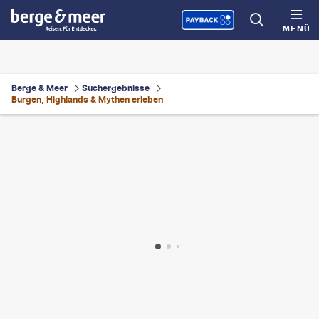
MENÜ
Berge & Meer
Suchergebnisse
Burgen, Highlands & Mythen erleben
nne Neumann
©
22kay22
©
Peter Burnett - gty
©
georgeclerk-gty