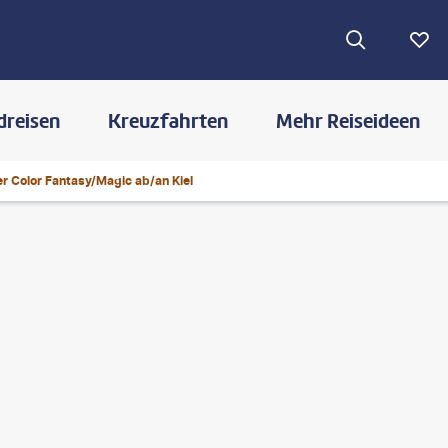
dreisen
Kreuzfahrten
Mehr Reiseideen
er Color Fantasy/Magic ab/an Kiel
©
Didier Marti - gty