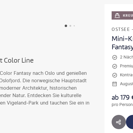
KRE
OSTSEE 
Mini-Kr
Fantas
2 Näc
t Color Line
Premiu
 Color Fantasy nach Oslo und genießen
Kontra
 Oslofjord. Die norwegische Hauptstadt
Augus
 moderner Architektur, historischen
der Natur. Entdecken Sie kulturelle
ab
179
en Vigeland-Park und tauchen Sie ein in
pro Person
HOTE