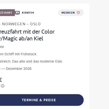
UZFAHRT
K8W154
MERKEN
- NORWEGEN - OSLO
euzfahrt mit der Color
y/Magic ab/an Kiel
hte
m-Schiff mit Frühstück
streich: Das alte und das moderne Oslo
t — Dezember 2026
€
TERMINE & PREISE
L TEILEN