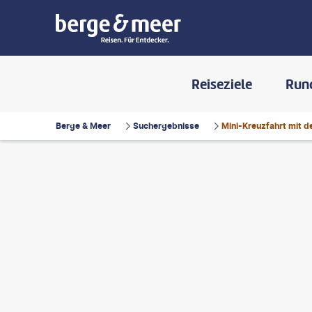
Reiseziele
Run
Berge & Meer
Suchergebnisse
Mini-Kreuzfahrt mit d
ssinga-gty
©
Morten Falch Sortland - gty