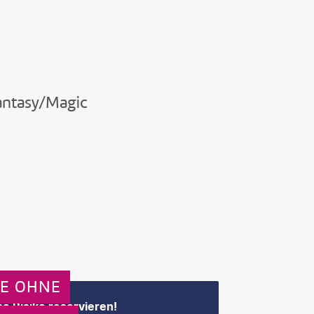
Fantasy/Magic
GE OHNE
e Risiko reservieren!