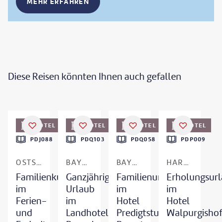
MEHR ERFAHREN
Diese Reisen könnten Ihnen auch gefallen
©
vencavolrab - gty
HOTEL
HOTEL
HOTEL
HOTEL
PDJ088
PDQ103
PDQ058
PDP009
OSTSEE - WEISSENHÄUSER STRAND
BAYERISCHER WALD - WEGSCHEID
BAYERISCHER WALD - ST. ENGLMAR
HARZ - HAHNENKLEE
Familienkurzurlaub
Ganzjähriger
Familienurlaub
Erholungsur
im
Urlaub
im
im
Ferien-
im
Hotel
Hotel
und
Landhotel
Predigtstuhl
Walpurgisho