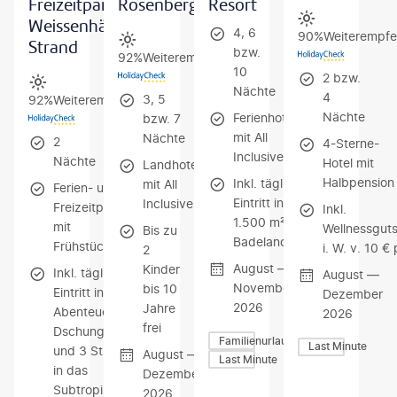
Freizeitpark
Rosenberger
Resort
Weissenhäuser
4, 6
90%
Weiterempfe
Strand
bzw.
92%
Weiterempfehlung
10
2 bzw.
Nächte
4
3, 5
92%
Weiterempfehlung
Nächte
Ferienhotel
bzw. 7
mit All
Nächte
2
4-Sterne-
Inclusive
Nächte
Hotel mit
Landhotel
Halbpension
Inkl. täglichem
mit All
Ferien- und
Eintritt in die
Inclusive
Freizeitpark
Inkl.
1.500 m² große
mit
Wellnessgut
Bis zu
Badelandschaft
Frühstück
i. W. v. 10 € 
2
August —
Kinder
Inkl. täglichem
August —
November
bis 10
Eintritt in das
Dezember
2026
Jahre
Abenteuer
2026
frei
Dschungelland
Familienurlaub
Last Minute
und 3 Stunden
August —
Last Minute
in das
Dezember
Subtropische
2026