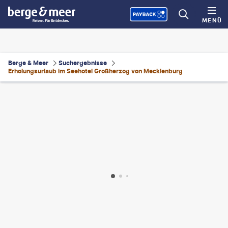
MENÜ
Berge & Meer
Suchergebnisse
Erholungsurlaub im Seehotel Großherzog von Mecklenburg
©
Harald007 - gty
©
Moritz Kertzscher - gty
©
Harald007 - gty