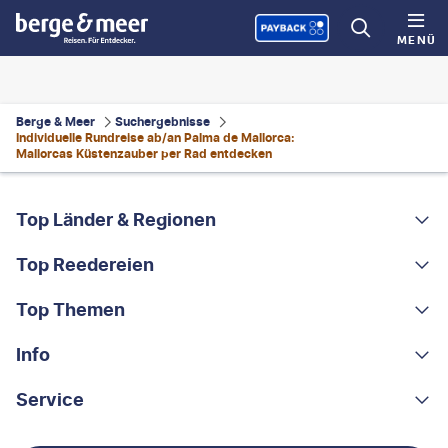
MENÜ
Berge & Meer
Suchergebnisse
Individuelle Rundreise ab/an Palma de Mallorca:
Mallorcas Küstenzauber per Rad entdecken
FOOTER
Footer navigation
Top Länder & Regionen
Top Reedereien
Portugal
Albanien
Top Themen
AIDA
Griechenland
MSC Cruises
Info
Rundreisen
Costa Rica
Costa Kreuzfahrten
Kleingruppen-Rundreisen
Service
Über uns
China
A-ROSA
Kreuzfahrten
Nachhaltigkeit
Kontakt