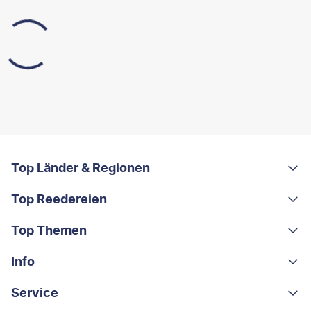
FOOTER
Footer navigation
Top Länder & Regionen
Top Reedereien
Portugal
Albanien
Top Themen
AIDA
Griechenland
MSC Cruises
Info
Rundreisen
Costa Rica
Costa Kreuzfahrten
Kleingruppen-Rundreisen
Service
Über uns