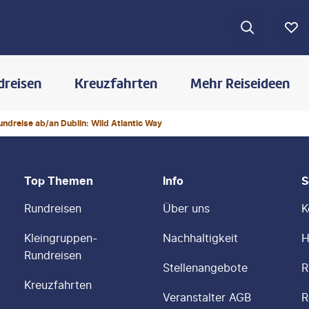
dreisen
Kreuzfahrten
Mehr Reiseideen
ndreise ab/an Dublin: Wild Atlantic Way
Top Themen
Info
S
Rundreisen
Über uns
K
Kleingruppen-
Nachhaltigkeit
H
Rundreisen
Stellenangebote
R
Kreuzfahrten
Veranstalter AGB
R