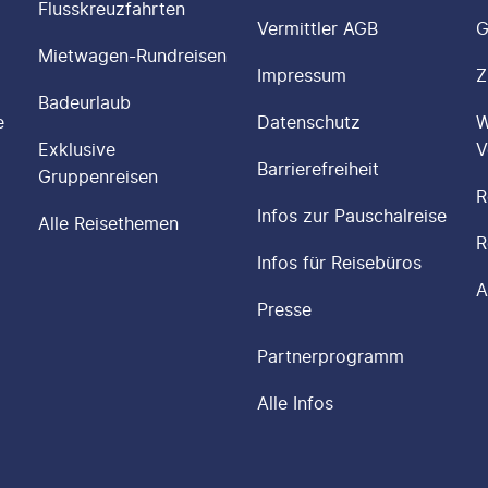
Flusskreuzfahrten
Vermittler AGB
G
Mietwagen-Rundreisen
Impressum
Z
Badeurlaub
e
Datenschutz
W
Exklusive
V
Barrierefreiheit
Gruppenreisen
R
Infos zur Pauschalreise
Alle Reisethemen
R
Infos für Reisebüros
A
Presse
Partnerprogramm
Alle Infos