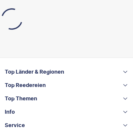
FOOTER
Footer navigation
Top Länder & Regionen
Top Reedereien
Portugal
Albanien
Top Themen
AIDA
Griechenland
MSC Cruises
Info
Rundreisen
Costa Rica
Costa Kreuzfahrten
Kleingruppen-Rundreisen
Service
Über uns