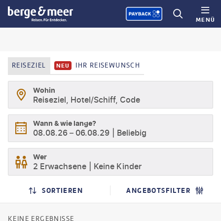
MENÜ
REISEZIEL
IHR REISEWUNSCH
NEU
Wohin
Reiseziel, Hotel/Schiff, Code
Wann & wie lange?
08.08.26
–
06.08.29
Beliebig
Wer
2 Erwachsene
Keine Kinder
SUCHERGEBNISSE
SUCHLISTENSEITE
SORTIEREN
ANGEBOTSFILTER
KEINE ERGEBNISSE