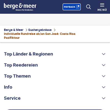
MENÜ
Berge & Meer
Suchergebnisse
Individuelle Rundreise ab/an San José: Costa Rica
Pazifiktour
FOOTER
Footer navigation
Top Länder & Regionen
Top Reedereien
Portugal
Albanien
Top Themen
AIDA
Griechenland
MSC Cruises
Info
Rundreisen
Costa Rica
Costa Kreuzfahrten
Kleingruppen-Rundreisen
Service
Über uns
China
A-ROSA
Kreuzfahrten
Nachhaltigkeit
Kontakt