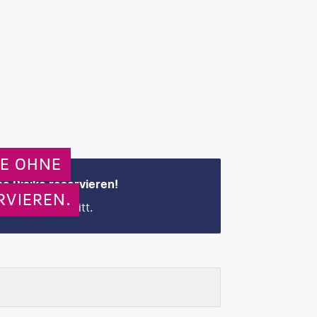
GE OHNE
e Risiko reservieren!
RVIEREN.
 Buchungsschritt.