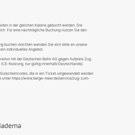
sten in der gleichen Kabine gebucht werden. Die
ich. Für eine nachträgliche Buchung nutzen Sie den
ng buchen möchten wenden Sie sich bitte an unsere
ein individuelles Angebot.
peration mit der Deutschen Bahn AG gegen Aufpreis Zug
e ICE-Nutzung, nur gültig innerhalb Deutschlands).
en Gutscheincodes, die in ein Ticket umgewandelt werden
Sie unter https://www.berge-meer.de/service/zug-zum-
Diadema