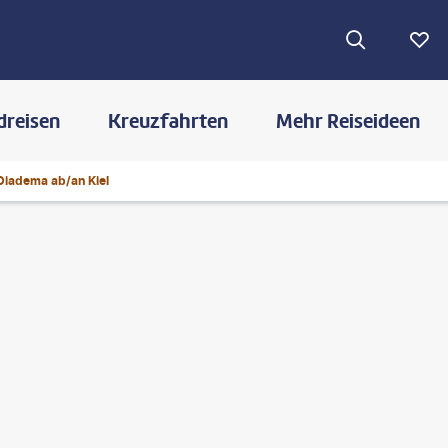
dreisen
Kreuzfahrten
Mehr Reiseideen
Diadema ab/an Kiel
©
scanrail-gty