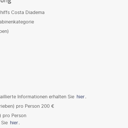
gung
hiffs Costa Diadema
abinenkategorie
ben)
illierte Informationen erhalten Sie
hier
.
rieben) pro Person 200 €
) pro Person
n Sie
hier
.