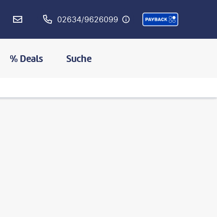
02634/9626099
% Deals
Suche
©
RUBEN RAMOS-gty