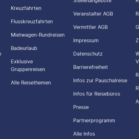
Stellenangebote
R
Kreuzfahrten
Veranstalter AGB
R
Flusskreuzfahrten
Vermittler AGB
G
Mietwagen-Rundreisen
Impressum
Z
Badeurlaub
e
Datenschutz
W
Exklusive
V
Barrierefreiheit
Gruppenreisen
R
Infos zur Pauschalreise
Alle Reisethemen
R
Infos für Reisebüros
A
Presse
Partnerprogramm
Alle Infos