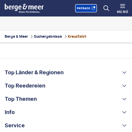
MENÜ
Berge & Meer
Suchergebnisse
Kreuzfahrt
FOOTER
Footer navigation
Top Länder & Regionen
Top Reedereien
Portugal
Albanien
Top Themen
AIDA
Griechenland
MSC Cruises
Info
Rundreisen
Costa Rica
Costa Kreuzfahrten
Kleingruppen-Rundreisen
Service
Über uns