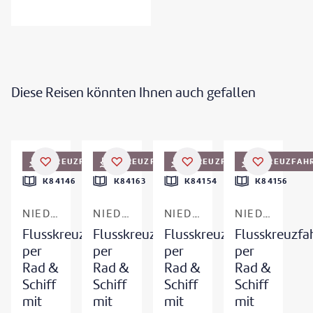
Diese Reisen könnten Ihnen auch gefallen
©
Sjo - gty
©
Alexander Spatari - gty
©
jan van der Wolf - gty
FRÜHBUCHER-VORTEIL
KREUZFAHRT
FRÜHBUCHER-VORTEIL
KREUZFAHRT
FRÜHBUCHER-VORTEIL
KREUZFAHRT
KREUZFAH
K84146
K84163
K84154
K84156
NIEDERLANDE - HANSEROUTE
NIEDERLANDE - SÜDROUTE
NIEDERLANDE & BELGIEN
NIEDERLANDE - ZEELAND
Flusskreuzfahrt
Flusskreuzfahrt
Flusskreuzfahrt
Flusskreuzfa
per
per
per
per
Rad &
Rad &
Rad &
Rad &
Schiff
Schiff
Schiff
Schiff
mit
mit
mit
mit