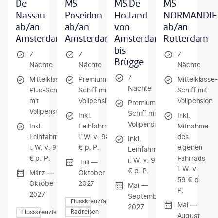
De
MS
MS De
MS
Nassau
Poseidon
Holland
NORMANDIE
ab/an
ab/an
von
ab/an
Amsterdam
Amsterdam
Amsterdam
Rotterdam
bis
7
7
7
Brügge
Nächte
Nächte
Nächte
7
Mittelklasse-
Premium-
Mittelklasse-
Nächte
Plus-Schiff
Schiff mit
Schiff mit
mit
Vollpension
Vollpension
Premium-
Vollpension
Schiff mit
Inkl.
Inkl.
Vollpension
Inkl.
Leihfahrrad
Mitnahme
Leihfahrrad
i. W. v. 98
des
Inkl.
i. W. v. 98
€ p. P.
eigenen
Leihfahrrad
€ p. P.
Fahrrads
i. W. v. 98
Juli —
i. W. v.
€ p. P.
März —
Oktober
59 € p.
Oktober
2027
Mai —
P.
2027
September
Flusskreuzfahrten
Mai —
2027
Radreisen
Flusskreuzfahrten
August