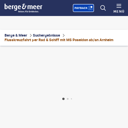
MENÜ
Berge & Meer
Suchergebnisse
Flusskreuzfahrt per Rad & Schiff mit MS Poseidon ab/an Arnheim
nneke Luijting - gty
©
Milos Ruzicka - gty
©
Belus - gty